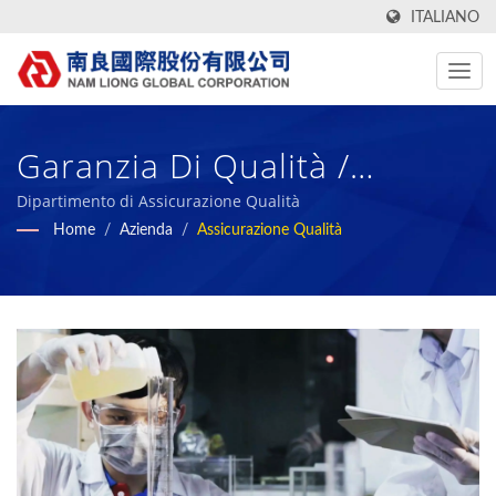
ITALIANO
Garanzia Di Qualità /
Produttore Di Tessuti
Dipartimento di Assicurazione Qualità
Home
/
Azienda
/
Assicurazione Qualità
Tecnologici, Funzionali,
Ecologici E Materiali
Compositi In Schiuma Dal
1972 | Nam Liong