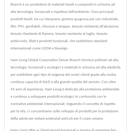
Branch è un produttore di materiali tessili e compositi in schiuma ad
alta tecnologia, funzionali e rispettosi dell'ambiente. I loro principali
prodotti tessili, tra cui Neoprene, gomma spugnosa per uso industriale,
film TPU, gonfiabili, chiusure a strappo, tessuto resistente all'abrasione,
tessuto ritardante di fiamma, tessuto resistente al taglio, tessuto
antiscivolo, filati e prodotti funzionali, che soddisfano standard
internazionali come USDA e bluesign.
Nam Liong Global Corporation,Tainan Branch fornisce polimeri ad alta
tecnologia, funzionali e ecologici e materiali in schiuma ad alta elasticità
per soddisfare ogni tipo di esigenza dei nostri clienti grazie alla nostra
continua capacità di R&D e alla grande qualità del servizio. Con oltre
45 anni di esperienza, Nam Liong è dedicata alla protezione ambientale
e continua a sviluppare prodotti ecologici in conformità con le
normative ambientali internazionali. Seguendo il concetto di rispetto
per la vita, ci concentriamo sullo sviluppo di prodotti per la protezione
della salute per evitare potenziali pericoli per il corpo umano.
Nam Liong offre ai clienti tessuti funzionali e spugna di neoprene bio-