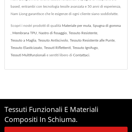
based, entrambi con tecnologia tessile avanzata e 50 anni di esperienza,
Nam Liong garantisce che le esigenze di ogni cliente siano soddisfatte.
Scopri i nostri prodotti di qualità
Materiale per muta
,
Spugna di gomma
,
Membrana TPU
,
Nastro di fissaggio
,
Tessuto Resistente
,
Tessuto a Maglia
,
Tessuto Antiscivolo
,
Tessuto Resistente alle Punte
,
Tessuto Elasticizzato
,
Tessuti Riflettenti
,
Tessuto Ignifugo
,
Tessuti Multifunzionali
e sentiti libero di
Contattaci
.
Tessuti Funzionali E Materiali
Compositi In Schiuma.