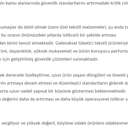
n kamu alanlarında güvenlik standartlarını artırmadaki kritik ro
umaşlar da dahil olmak üzere özel tekstil malzemeleri, şu anda 
 bu oranın önümüzdeki yıllarda istikrarlı bir şekilde artması
en birini temsil etmektedir. Geleneksel tüketici tekstil ürünleriyl
 Birimi, dayanıklılık, yüksek mukavemet ve üstün koruyucu perfor
için geliştirilmiş güvenlik çözümleri sunmaktadır.
sek derecede özelleştirme, uzun ürün yaşam döngüleri ve önemli g
ncinin artmaya devam etmesi ve düzenleyici standartların giderek d
 orta-uzun vadeli yapısal bir büyüme göstermesi beklenmektedir.
değerini daha da artırması ve daha büyük operasyonel istikrar 
ik sergiliyor ve yüksek değerli, büyüme odaklı ürünlere odaklanma