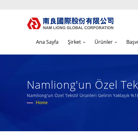
Ana Sayfa
Şirket
Ürünler
Başv
Namliong'un Özel Teks
Hedefleyerek Gelirin 
Namliong'un Özel Tekstil Ürünleri Gelirin Yaklaşık %18
Home
Yüksek Performanslı 
Üreticisi | Nam Liong