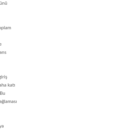
lünü
toplam
e
mans
iriş
aha katı
 Bu
sağlaması
ya