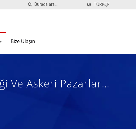
TÜRKÇE
Bize Ulaşın
i Ve Askeri Pazarları
r | 50 Yıldan Fazla
Kauçuk Sünger