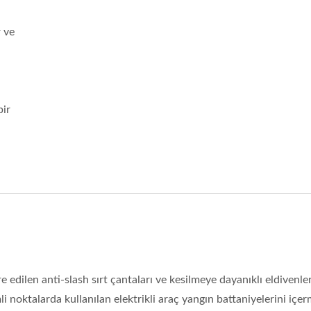
ISO 27001
 ve
Sertifikalar
bir
edilen anti-slash sırt çantaları ve kesilmeye dayanıklı eldivenler
i noktalarda kullanılan elektrikli araç yangın battaniyelerini içer