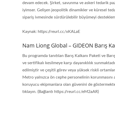
devam edecek. Şirket, savunma ve askeri tedarik paz
iyimser. Gelişen jeopolitik dinamikler ve küresel ted
sipariş ivmesinde sürdürülebilir büyümeyi desteklem
Kaynak: https://reurl.cc/xKALaE
Nam Liong Global – GIDEON Barış Kal
Bu programda tanıtılan Barış Kalkanı Paketi ve Barı
ve sertifikalı kesilmeye karşı dayanıklılık sunmaktadı
edilmiştir ve çeşitli görev veya yüksek riskli ortamla
Metro yalnızca ön cephe personelinin korunmasını a
koruyucu ekipmanlara olan güvenini de göstermekted
tıklayın. (Bağlantı https://reurl.cc/eM2aAR)