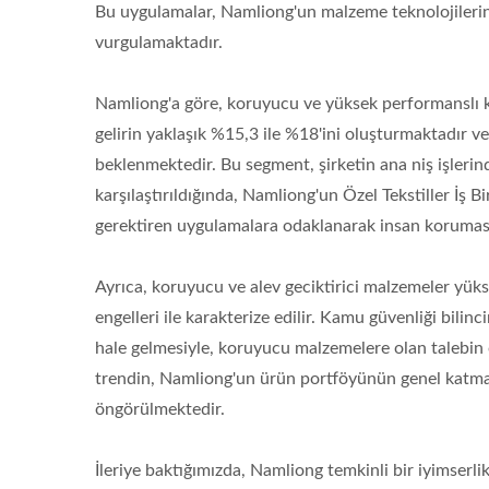
Bu uygulamalar, Namliong'un malzeme teknolojilerini
vurgulamaktadır.
Namliong'a göre, koruyucu ve yüksek performanslı k
gelirin yaklaşık %15,3 ile %18'ini oluşturmaktadır ve
beklenmektedir. Bu segment, şirketin ana niş işlerind
karşılaştırıldığında, Namliong'un Özel Tekstiller İş
gerektiren uygulamalara odaklanarak insan koruması 
Ayrıca, koruyucu ve alev geciktirici malzemeler yük
engelleri ile karakterize edilir. Kamu güvenliği bili
hale gelmesiyle, koruyucu malzemelere olan talebin
trendin, Namliong'un ürün portföyünün genel katma 
öngörülmektedir.
İleriye baktığımızda, Namliong temkinli bir iyimserl