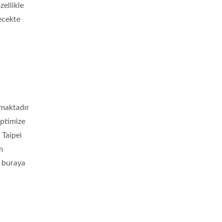
ellikle
lecekte
nmaktadır
optimize
 Taipei
m
n buraya