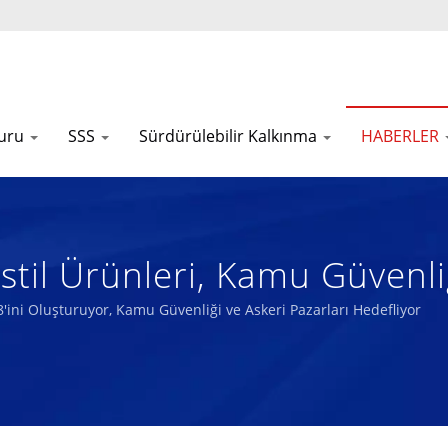
uru
SSS
Sürdürülebilir Kalkınma
HABERLER
til Ürünleri, Kamu Güvenliğ
Yaklaşık %18'ini Oluşturuyo
'ini Oluşturuyor, Kamu Güvenliği ve Askeri Pazarları Hedefliyor
Teknik Kumaş Ve Biyolojik 