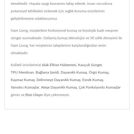
etmektedir. Hayata saygı kavramını takip ederek, insan vücuduna
potansiyel tehlikeleri önlemek için sağlık koruma ürünlerinin
geliştirilmesine odaklanıyoruz.
Nam Liong, müşterilere fonksiyonel kumaş ve biyolojik bazlı neopren
sünger sunmaktadır. Gelişmiş kumaş teknolojisi ve 50 yıllık deneyimi ile
Nam Liong, her müşterinin taleplerinin karşılandığından emin
olmaktadır.
Kaliteli ürünlerimizi
Islak Elbise Malzemesi
,
Kauçuk Sünger
,
TPU Membran
,
Bağlama Şeridi
,
Dayanıklı Kumaş
,
Örgü Kumaş
,
Kaymaz Kumaş
,
Delinmeye Dayanıklı Kumaş
,
Esnek Kumaş
,
Yansıtıcı Kumaşlar
,
Ateşe Dayanıklı Kumaş
,
Çok Fonksiyonlu Kumaşlar
görün ve
Bize Ulaşın
diye çekinmeyin.