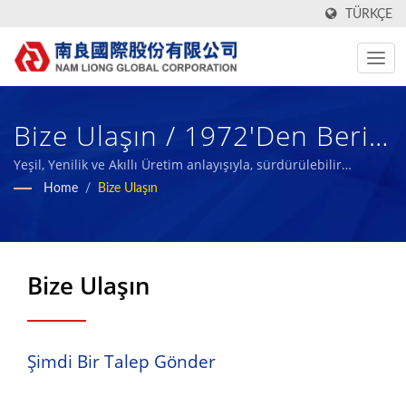
TÜRKÇE
Bize Ulaşın / 1972'den Beri
Yüksek Teknolojili, İşlevsel,
Yeşil, Yenilik ve Akıllı Üretim anlayışıyla, sürdürülebilir
kompozit malzeme endüstrisinin ölçütü olmayı ve
Home
/
Bize Ulaşın
Yeşil Tekstil Kumaşları Ve
başarılarımızı çalışanlarımız ve toplumla paylaşmayı
hedefliyoruz.
Köpük Kompozit Malzemeler
Üreticisi | Nam Liong
Bize Ulaşın
Şimdi Bir Talep Gönder