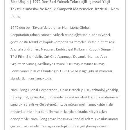
Bize Ulaşın | 1972'den Beri Yüksek Teknolojili, İşlevsel, Yeşil
Tekstil Kumaşları Ve Köpük Kompozit Malzemeler Üreticisi | Nam
Liong
1972'den beri Tayvan'da bulunan Nam Liong Global
Corporation,Tainan Branch, yüksek teknolojiye sahip, fonksiyonel,
çevre dostu tekstil ve köpük kompozit malzemeler üreten bir firmadır.
Ana tekstil ürünleri, Neopren, Endüstriyel Kullanım Kauçuk Süngeri,
TPU Film, Şişirilebilir, Cırt Cırt, Aşınmaya Dayanıklı Kumaş, Alev
Geçirmez Kumaş, Kesilmeye Dayanıklı Kumaş, Kaymaz Kumaş,
Fonksiyonel İplik ve Ürünler gibi USDA ve bluesign gibi uluslararası
standartları karşılamaktadır.
Nam Liong Global Corporation,Tainan Branch yüksek teknolojiye sahip,
fonksiyonel, çevre dostu polimerler ve yüksek elastik köpük malzemeleri
sunarak, sürekli Ar-Ge yeteneğimiz ve mükemmel hizmet kalitemizle
müşterilerimizin her türlü ihtiyacını karşılamaktadır. 45 yılı aşkın
deneyimiyle, Nam Liong çevre korumaya kendini adamış ve uluslararası
çevre düzenlemelerine uygun ekolojik ürünler geliştirmeye devam