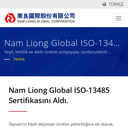
TÜRKÇE
Nam Liong Global ISO-13485
Sertifikasını Aldı | 50 Yıldan
Yeşil, Yenilik ve Akıllı Üretim anlayışıyla, sürdürülebilir
kompozit malzeme endüstrisinin ölçütü olmayı ve
Home
Fazla Yüksek Performanslı
başarılarımızı çalışanlarımız ve toplumla paylaşmayı
hedefliyoruz.
Teknik Kumaş Ve Biyolojik
Kauçuk Sünger Üreticisi |
Nam Liong Global ISO-13485
Nam Liong
Sertifikasını Aldı.
Tayvan'ın tıbbi ekipman üretim yeterliliğine ek olarak,