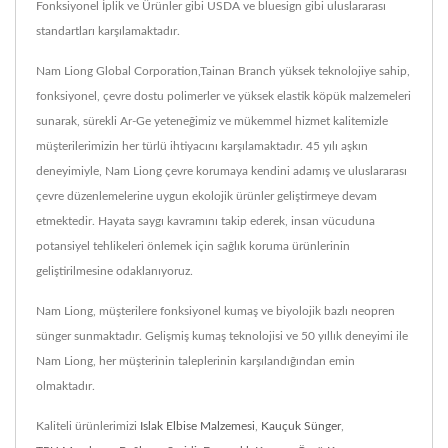
Fonksiyonel İplik ve Ürünler gibi USDA ve bluesign gibi uluslararası
standartları karşılamaktadır.
Nam Liong Global Corporation,Tainan Branch yüksek teknolojiye sahip,
fonksiyonel, çevre dostu polimerler ve yüksek elastik köpük malzemeleri
sunarak, sürekli Ar-Ge yeteneğimiz ve mükemmel hizmet kalitemizle
müşterilerimizin her türlü ihtiyacını karşılamaktadır. 45 yılı aşkın
deneyimiyle, Nam Liong çevre korumaya kendini adamış ve uluslararası
çevre düzenlemelerine uygun ekolojik ürünler geliştirmeye devam
etmektedir. Hayata saygı kavramını takip ederek, insan vücuduna
potansiyel tehlikeleri önlemek için sağlık koruma ürünlerinin
geliştirilmesine odaklanıyoruz.
Nam Liong, müşterilere fonksiyonel kumaş ve biyolojik bazlı neopren
sünger sunmaktadır. Gelişmiş kumaş teknolojisi ve 50 yıllık deneyimi ile
Nam Liong, her müşterinin taleplerinin karşılandığından emin
olmaktadır.
Kaliteli ürünlerimizi
Islak Elbise Malzemesi
,
Kauçuk Sünger
,