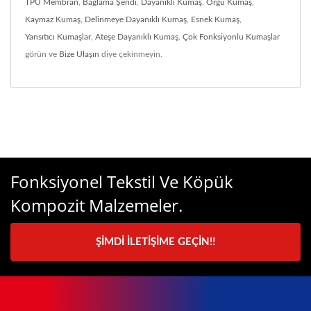
TPU Membran
,
Bağlama Şeridi
,
Dayanıklı Kumaş
,
Örgü Kumaş
,
Kaymaz Kumaş
,
Delinmeye Dayanıklı Kumaş
,
Esnek Kumaş
,
Yansıtıcı Kumaşlar
,
Ateşe Dayanıklı Kumaş
,
Çok Fonksiyonlu Kumaşlar
görün ve
Bize Ulaşın
diye çekinmeyin.
Fonksiyonel Tekstil Ve Köpük
Kompozit Malzemeler.
ŞIMDI İLETIŞIME GEÇIN!!