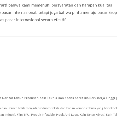
ISO 27001
rarti bahwa kami memenuhi persyaratan dan harapan kualitas
 pasar internasional, tetapi juga bahwa pintu menuju pasar Ero
 pasar internasional secara efektif.
Sertifikat
h Dari 50 Tahun Produsen Kain Teknis Dan Spons Karet Bio Berkinerja Tinggi
inan Branch telah menjadi produsen tekstil dan bahan komposit busa yang berteknolog
 Industri, Film TPU, Produk Inflatable, Hook And Loop, Kain Tahan Abrasi, Kain Ta