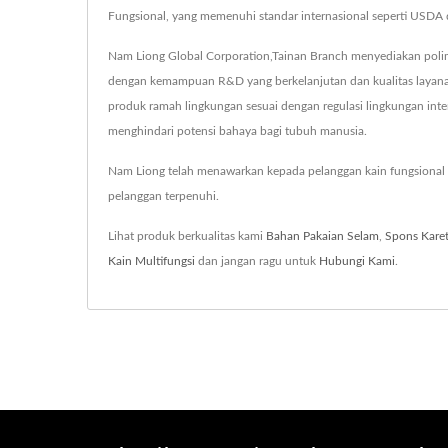
Fungsional, yang memenuhi standar internasional seperti USDA 
Nam Liong Global Corporation,Tainan Branch menyediakan polime
dengan kemampuan R&D yang berkelanjutan dan kualitas layana
produk ramah lingkungan sesuai dengan regulasi lingkungan in
menghindari potensi bahaya bagi tubuh manusia.
Nam Liong telah menawarkan kepada pelanggan kain fungsional 
pelanggan terpenuhi.
Lihat produk berkualitas kami
Bahan Pakaian Selam
,
Spons Kare
Kain Multifungsi
dan jangan ragu untuk
Hubungi Kami
.