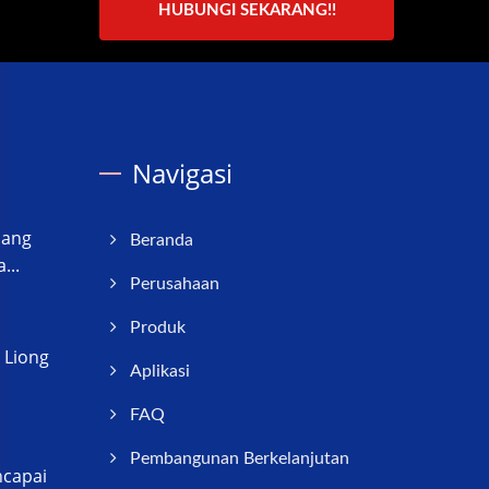
HUBUNGI SEKARANG!!
Navigasi
dang
Beranda
...
Perusahaan
Produk
 Liong
Aplikasi
FAQ
Pembangunan Berkelanjutan
ncapai