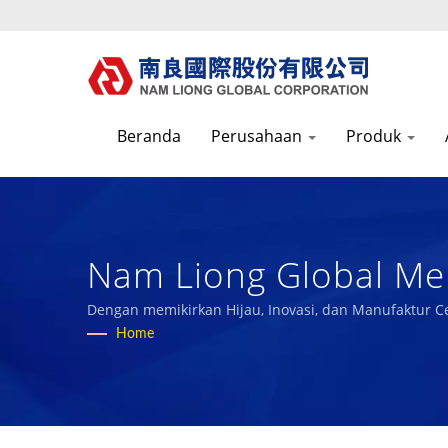
Beranda
Perusahaan
Produk
Nam Liong Global Mem
Tahun Produsen Kain 
Dengan memikirkan Hijau, Inovasi, dan Manufaktur Ce
kami dengan karyawan dan masyarakat.
Home
Nam Liong