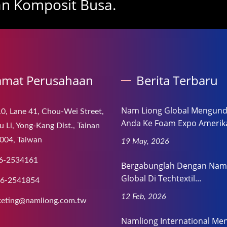
an Komposit Busa.
amat Perusahaan
Berita Terbaru
Nam Liong Global Mengun
0, Lane 41, Chou-Wei Street,
Anda Ke Foam Expo Amerika
 Li, Yong-Kang Dist., Tainan
004, Taiwan
19 May, 2026
6-2534161
Bergabunglah Dengan Nam
Global Di Techtextil...
-6-2541854
12 Feb, 2026
eting@namliong.com.tw
Namliong International Me