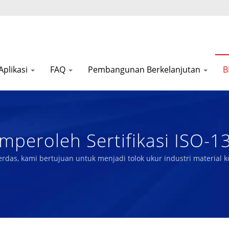
Aplikasi
FAQ
Pembangunan Berkelanjutan
B
peroleh Sertifikasi ISO-13
Teknis Dan Spons Karet Bio
rdas, kami bertujuan untuk menjadi tolok ukur industri material