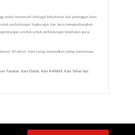
inggi untuk memenuhi berbagai kebutuhan dari pelanggan kami
 untuk perlindungan lingkungan dan terus mengembangkan
pengembangan produk untuk perlindungan kesehatan guna
galaman 50 tahun, Nam Liong memastikan setiap permintaan
han Tusukan
,
Kain Elastis
,
Kain Reflektif
,
Kain Tahan Api
,