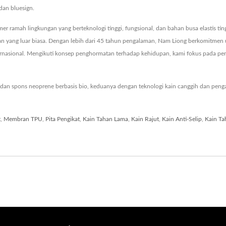
dan bluesign.
r ramah lingkungan yang berteknologi tinggi, fungsional, dan bahan busa elastis t
n yang luar biasa. Dengan lebih dari 45 tahun pengalaman, Nam Liong berkomitmen
ternasional. Mengikuti konsep penghormatan terhadap kehidupan, kami fokus pada 
dan spons neoprene berbasis bio, keduanya dengan teknologi kain canggih dan pen
t
,
Membran TPU
,
Pita Pengikat
,
Kain Tahan Lama
,
Kain Rajut
,
Kain Anti-Selip
,
Kain Ta