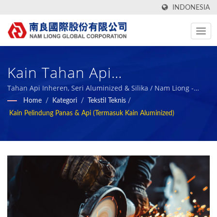
INDONESIA
Kain Tahan Api
ZEROMELTS®. / Nam Liong -
Tahan Api Inheren, Seri Aluminized & Silika / Nam Liong -
Produsen Komposit Busa Polimer Profesional.
Home
/
Kategori
/
Tekstil Teknis
/
Produsen Komposit Busa
Kain Pelindung Panas & Api (termasuk Kain Aluminized)
Polimer Profesional.