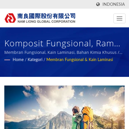
INDONESIA
Komposit Fungsional, Ramah
Lingkungan, Dan Dapat
Membran Fungsional, Kain Laminasi, Bahan Kimia Khusus /
Nam Liong - Produsen Komposit Busa Polimer Profesional.
Home
/
Kategori
/
Membran Fungsional & Kain Laminasi
Didaur Ulang / Nam Liong -
Produsen Komposit Busa
Polimer Profesional.