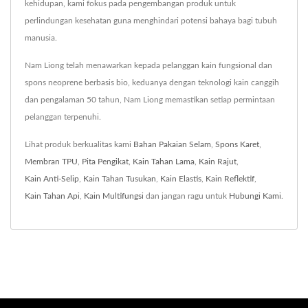
kehidupan, kami fokus pada pengembangan produk untuk
perlindungan kesehatan guna menghindari potensi bahaya bagi tubuh
manusia.
Nam Liong telah menawarkan kepada pelanggan kain fungsional dan
spons neoprene berbasis bio, keduanya dengan teknologi kain canggih
dan pengalaman 50 tahun, Nam Liong memastikan setiap permintaan
pelanggan terpenuhi.
Lihat produk berkualitas kami
Bahan Pakaian Selam
,
Spons Karet
,
Membran TPU
,
Pita Pengikat
,
Kain Tahan Lama
,
Kain Rajut
,
Kain Anti-Selip
,
Kain Tahan Tusukan
,
Kain Elastis
,
Kain Reflektif
,
Kain Tahan Api
,
Kain Multifungsi
dan jangan ragu untuk
Hubungi Kami
.