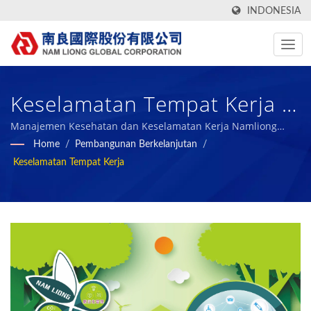
INDONESIA
Keselamatan Tempat Kerja /
Produsen Fabrik Tekstil &
Manajemen Kesehatan dan Keselamatan Kerja Namliong
Global
Home
/
Pembangunan Berkelanjutan
/
Bahan Komposit Foam
Keselamatan Tempat Kerja
Fungsional, Hijau, Dan
Berteknologi Tinggi Sejak
1972 | Nam Liong