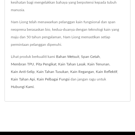
kesihatan bagi mengelakkan bahaya yang berpotensi kepada tubuh
manusia.
Nam Liong telah menawarkan pelanggan kain fungsional dan span
neoprena berasaskan bio, kedua-duanya dengan teknologi kain yang
maju dan 50 tahun pengalaman, Nam Liong memastikan setiap
permintaan pelanggan dipenuhi.
Lihat produk berkualiti kami
Bahan Wetsuit
,
Span Getah
,
Membran TPU
,
Pita Pengikat
,
Kain Tahan Lasak
,
Kain Tenunan
,
Kain Anti-Selip
,
Kain Tahan Tusukan
,
Kain Regangan
,
Kain Reflektif
,
Kain Tahan Api
,
Kain Pelbagai Fungsi
dan jangan ragu untuk
Hubungi Kami
.