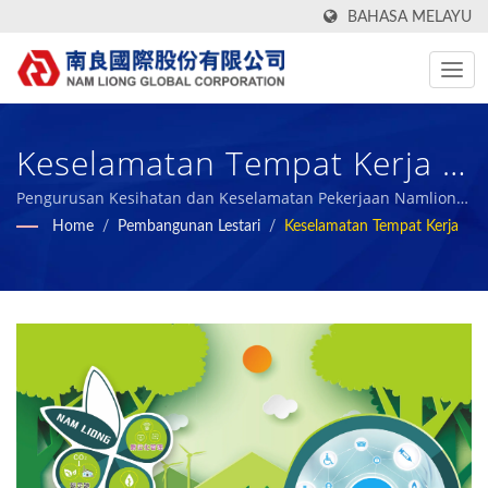
BAHASA MELAYU
Keselamatan Tempat Kerja /
Pengeluar Kain Tekstil Hijau,
Pengurusan Kesihatan dan Keselamatan Pekerjaan Namliong
Global
Home
/
Pembangunan Lestari
/
Keselamatan Tempat Kerja
Fungsional, Berteknologi
Tinggi & Bahan Komposit
Foam Sejak 1972 | Nam
Liong