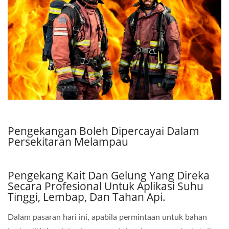
Pengekangan Boleh Dipercayai Dalam
Persekitaran Melampau
Pengekang Kait Dan Gelung Yang Direka
Secara Profesional Untuk Aplikasi Suhu
Tinggi, Lembap, Dan Tahan Api.
Dalam pasaran hari ini, apabila permintaan untuk bahan