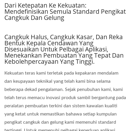
Dari Ketepatan Ke Kekuatan:
Mendefinisikan Semula Standard Pengikat
Cangkuk Dan Gelung
Cangkuk Halus, Cangkuk Kasar, Dan Reka
Bentuk Kepala Cendawan Yang
Disesuaikan Untuk Pelbagai Aplikasi,
Menekankan Pembuatan Yang Tepat Dan
Kebolehpercayaan Yang Tinggi.
Kekuatan teras kami terletak pada kepakaran mendalam
dan keupayaan teknikal yang telah kami bina selama
beberapa dekad pengalaman. Sejak penubuhan kami, kami
telah terus memacu inovasi produk sambil bergantung pada
peralatan pembuatan terkini dan sistem kawalan kualiti
yang ketat untuk memastikan bahawa setiap kumpulan
pengikat cangkuk dan gelung kami memenuhi standard
tertinggi. Untuk memenuhi pelbagai keperluan aplikasi,