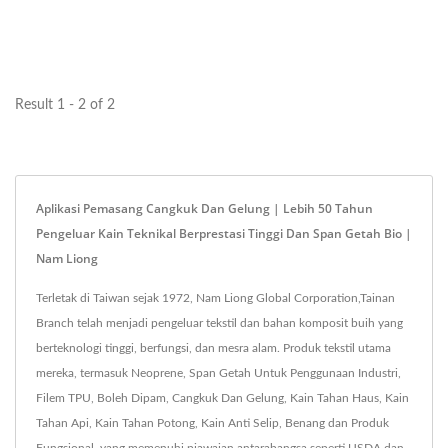
cangkuk dan gelung fungsional...
Result 1 - 2 of 2
Aplikasi Pemasang Cangkuk Dan Gelung | Lebih 50 Tahun
Pengeluar Kain Teknikal Berprestasi Tinggi Dan Span Getah Bio |
Nam Liong
Terletak di Taiwan sejak 1972, Nam Liong Global Corporation,Tainan
Branch telah menjadi pengeluar tekstil dan bahan komposit buih yang
berteknologi tinggi, berfungsi, dan mesra alam. Produk tekstil utama
mereka, termasuk Neoprene, Span Getah Untuk Penggunaan Industri,
Filem TPU, Boleh Dipam, Cangkuk Dan Gelung, Kain Tahan Haus, Kain
Tahan Api, Kain Tahan Potong, Kain Anti Selip, Benang dan Produk
Fungsional, yang memenuhi piawaian antarabangsa seperti USDA dan