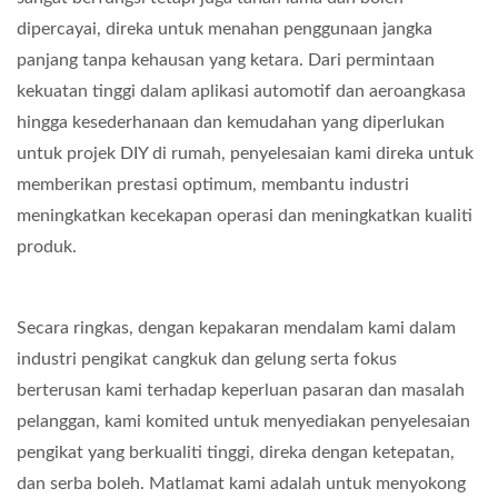
dipercayai, direka untuk menahan penggunaan jangka
panjang tanpa kehausan yang ketara. Dari permintaan
kekuatan tinggi dalam aplikasi automotif dan aeroangkasa
hingga kesederhanaan dan kemudahan yang diperlukan
untuk projek DIY di rumah, penyelesaian kami direka untuk
memberikan prestasi optimum, membantu industri
meningkatkan kecekapan operasi dan meningkatkan kualiti
produk.
Secara ringkas, dengan kepakaran mendalam kami dalam
industri pengikat cangkuk dan gelung serta fokus
berterusan kami terhadap keperluan pasaran dan masalah
pelanggan, kami komited untuk menyediakan penyelesaian
pengikat yang berkualiti tinggi, direka dengan ketepatan,
dan serba boleh. Matlamat kami adalah untuk menyokong