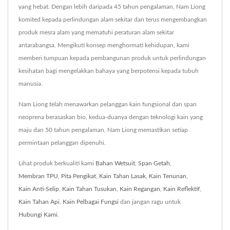
yang hebat. Dengan lebih daripada 45 tahun pengalaman, Nam Liong
komited kepada perlindungan alam sekitar dan terus mengembangkan
produk mesra alam yang mematuhi peraturan alam sekitar
antarabangsa. Mengikuti konsep menghormati kehidupan, kami
memberi tumpuan kepada pembangunan produk untuk perlindungan
kesihatan bagi mengelakkan bahaya yang berpotensi kepada tubuh
manusia.
Nam Liong telah menawarkan pelanggan kain fungsional dan span
neoprena berasaskan bio, kedua-duanya dengan teknologi kain yang
maju dan 50 tahun pengalaman, Nam Liong memastikan setiap
permintaan pelanggan dipenuhi.
Lihat produk berkualiti kami
Bahan Wetsuit
,
Span Getah
,
Membran TPU
,
Pita Pengikat
,
Kain Tahan Lasak
,
Kain Tenunan
,
Kain Anti-Selip
,
Kain Tahan Tusukan
,
Kain Regangan
,
Kain Reflektif
,
Kain Tahan Api
,
Kain Pelbagai Fungsi
dan jangan ragu untuk
Hubungi Kami
.