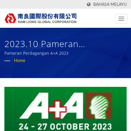
BAHASA MELAYU
2023.10 Pameran
Perdagangan A+A |
Pameran Perdagangan A+A 2023
Home
Pengeluar Kain Teknikal
Berprestasi Tinggi Dan Span
Getah Bio Selama Lebih 50
Tahun | Nam Liong