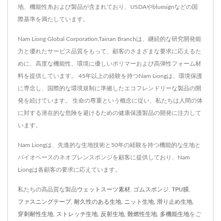
地、機能性糸および製品が含まれており、USDAやbluesignなどの国
際基準を満たしています。
Nam Liong Global Corporation,Tainan Branchは、継続的な研究開発能
力と優れたサービス品質をもって、顧客のさまざまな要求に応えるた
めに、高度な機能性、環境に優しいポリマーおよび高弾性フォーム材
料を提供しています。 45年以上の経験を持つNam Liongは、環境保護
に専念し、国際的な環境規制に準拠したエコフレンドリーな製品の開
発を続けています。 生命の尊重という概念に従い、私たちは人間の体
に対する潜在的な危険を避けるための健康保護製品の開発に注力して
います。
Nam Liongは、先進的な生地技術と50年の経験を持つ機能的な生地と
バイオベースのネオプレンスポンジを顧客に提供しており、Nam
Liongは各顧客の要求に応えています。
私たちの高品質な製品
ウェットスーツ素材
,
ゴムスポンジ
,
TPU膜
,
ファスニングテープ
,
耐久性のある生地
,
ニット生地
,
滑り止め生地
,
穿刺耐性生地
,
ストレッチ生地
,
反射生地
,
難燃性生地
,
多機能生地
をご