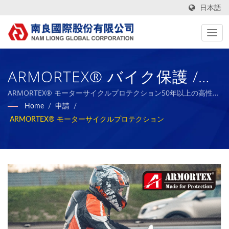
日本語
ARMORTEX® バイク保護 /
ESGレポートを持つ台湾のテ
ARMORTEX® モーターサイクルプロテクション50年以上の高性能
技術ファブリックとバイオラバースポンジの製造業者 | Nam
Home
/
申請
/
キスタイルファブリックメー
Liong
ARMORTEX® モーターサイクルプロテクション
カー | Nam Liong