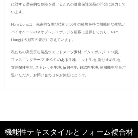
に対する潜在的な危険を避けるための健康保護製品の開発に注力して
います。
Nam Liongは、先進的な生地技術と50年の経験を持つ機能的な生地と
バイオベースのネオプレンスポンジを顧客に提供しており、Nam
Liongは各顧客の要求に応えています。
私たちの高品質な製品
ウェットスーツ素材
,
ゴムスポンジ
,
TPU膜
,
ファスニングテープ
,
耐久性のある生地
,
ニット生地
,
滑り止め生地
,
穿刺耐性生地
,
ストレッチ生地
,
反射生地
,
難燃性生地
,
多機能生地
をご
覧いただき、
お問い合わせ
をお気軽にどうぞ。
機能性テキスタイルとフォーム複合材