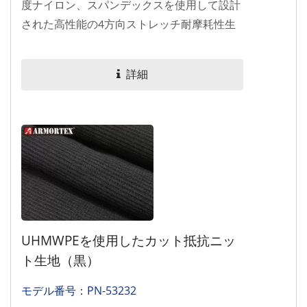
度ナイロン、スパンデックスを使用して設計
された高性能の4方向ストレッチ耐摩耗性生
地で、エコ意識の高いPFCフリー（C0）撥水
仕上げを特徴としています。 KN-6542FE
詳細
は、EN...
UHMWPEを使用したカット抵抗ニッ
ト生地（黒）
モデル番号：PN-53232