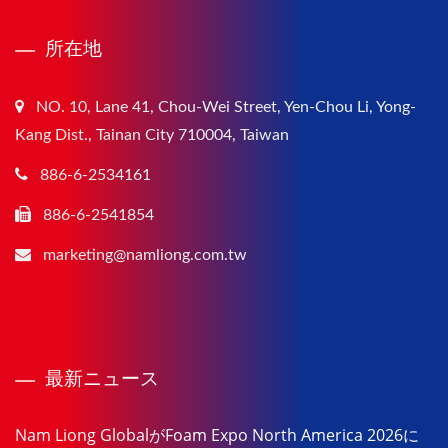
所在地
NO. 10, Lane 41, Chou-Wei Street, Yen-Chou Li, Yong-
Kang Dist., Tainan City 710004, Taiwan
886-6-2534161
886-6-2541854
marketing@namliong.com.tw
最新ニュース
Nam Liong GlobalがFoam Expo North America 2026に