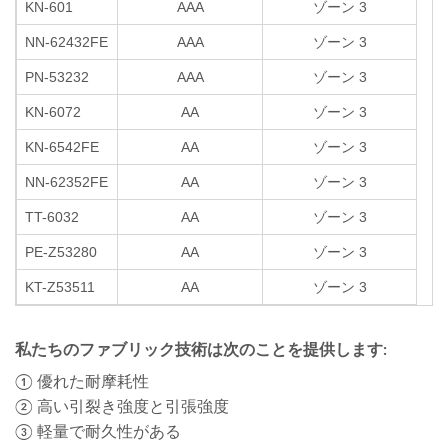
KN-601
AAA
ゾーン 3
NN-62432FE
AAA
ゾーン 3
PN-53232
AAA
ゾーン 3
KN-6072
AA
ゾーン 3
KN-6542FE
AA
ゾーン 3
NN-62352FE
AA
ゾーン 3
TT-6032
AA
ゾーン 3
PE-Z53280
AA
ゾーン 3
KT-Z53511
AA
ゾーン 3
私たちのファブリック技術は次のことを提供します:
① 優れた耐摩耗性
② 高い引裂き強度と引張強度
③ 軽量で耐久性がある