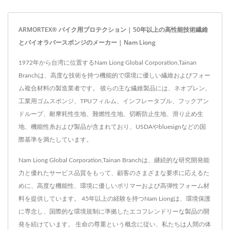
ARMORTEX® バイク用プロテクション | 50年以上の高性能技術繊維
とバイオラバースポンジのメーカー | Nam Liong
1972年から台湾に位置するNam Liong Global Corporation,Tainan
Branchは、高度な技術を持つ機能的で環境に優しい繊維およびフォー
ム複合材料の製造業者です。 彼らの主な繊維製品には、ネオプレン、
工業用ゴムスポンジ、TPUフィルム、インフレータブル、フックアン
ドループ、耐摩耗性生地、難燃性生地、切断防止生地、滑り止め生
地、機能性糸および製品が含まれており、USDAやbluesignなどの国
際基準を満たしています。
Nam Liong Global Corporation,Tainan Branchは、継続的な研究開発能
力と優れたサービス品質をもって、顧客のさまざまな要求に応えるた
めに、高度な機能性、環境に優しいポリマーおよび高弾性フォーム材
料を提供しています。 45年以上の経験を持つNam Liongは、環境保護
に専念し、国際的な環境規制に準拠したエコフレンドリーな製品の開
発を続けています。 生命の尊重という概念に従い、私たちは人間の体