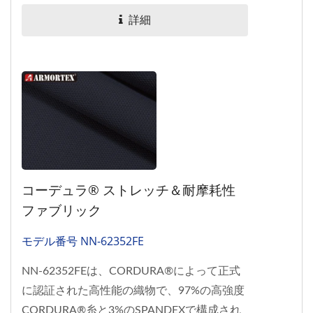
詳細
コーデュラ® ストレッチ＆耐摩耗性
ファブリック
モデル番号 NN-62352FE
NN-62352FEは、CORDURA®によって正式
に認証された高性能の織物で、97%の高強度
CORDURA®糸と3%のSPANDEXで構成され