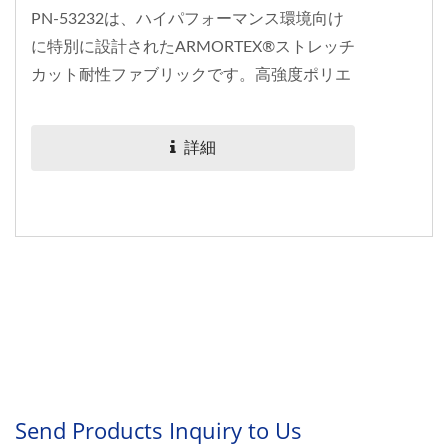
PN-53232は、ハイパフォーマンス環境向け
に特別に設計されたARMORTEX®ストレッチ
カット耐性ファブリックです。高強度ポリエ
チレン（UHMWPE）、ナイロン、エラステ
ィックファイバーを組み合わせ、ダブルニッ
詳細
ト構造を採用しています。このファブリック
は、優れたカット耐性を提供するだけでな
く、卓越した快適さと柔軟性も兼ね備えてお
り、市場における多機能で高性能な保護材料
の理想的な選択肢となっています。 EN...