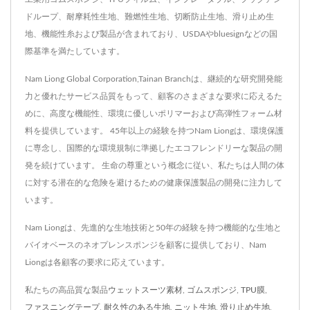
ドループ、耐摩耗性生地、難燃性生地、切断防止生地、滑り止め生
地、機能性糸および製品が含まれており、USDAやbluesignなどの国
際基準を満たしています。
Nam Liong Global Corporation,Tainan Branchは、継続的な研究開発能
力と優れたサービス品質をもって、顧客のさまざまな要求に応えるた
めに、高度な機能性、環境に優しいポリマーおよび高弾性フォーム材
料を提供しています。 45年以上の経験を持つNam Liongは、環境保護
に専念し、国際的な環境規制に準拠したエコフレンドリーな製品の開
発を続けています。 生命の尊重という概念に従い、私たちは人間の体
に対する潜在的な危険を避けるための健康保護製品の開発に注力して
います。
Nam Liongは、先進的な生地技術と50年の経験を持つ機能的な生地と
バイオベースのネオプレンスポンジを顧客に提供しており、Nam
Liongは各顧客の要求に応えています。
私たちの高品質な製品
ウェットスーツ素材
,
ゴムスポンジ
,
TPU膜
,
ファスニングテープ
,
耐久性のある生地
,
ニット生地
,
滑り止め生地
,