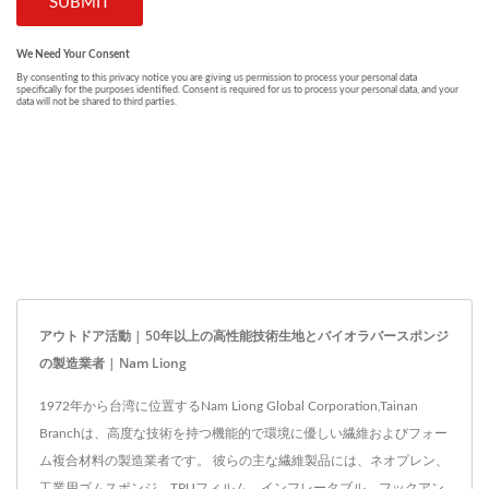
アウトドア活動 | 50年以上の高性能技術生地とバイオラバースポンジ
の製造業者 | Nam Liong
1972年から台湾に位置するNam Liong Global Corporation,Tainan
Branchは、高度な技術を持つ機能的で環境に優しい繊維およびフォー
ム複合材料の製造業者です。 彼らの主な繊維製品には、ネオプレン、
工業用ゴムスポンジ、TPUフィルム、インフレータブル、フックアン