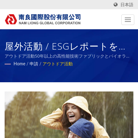
日本語
屋外活動 / ESGレポートを持
つ台湾製テキスタイルファブ
アウトドア活動50年以上の高性能技術ファブリックとバイオラバ
ースポンジの製造業者 | Nam Liong
Home
/
申請
/
アウトドア活動
リックメーカー | Nam Liong