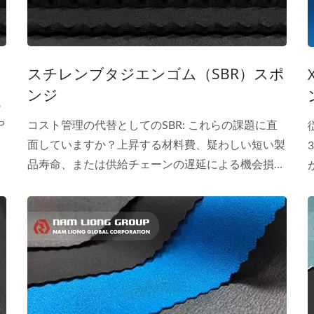
スチレンブタジエンゴム（SBR）スポ
ンジ
ら
や
コスト管理の代替としてのSBR: これらの課題に直
面していますか？上昇する材料費、疑わしい短い製
品寿命、または供給チェーンの遅延による機会損
失？これらは製造業における一般的な痛点です。
Nam...