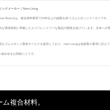
ートの用途を置き換えることができます。
メーカー | Nam Liong
ation,Tainan Branchは、複合材料業界で50年以上の経験を持つゴムスポンジメーカーです。
し、国際的な環境規制に準拠したエコフレンドリーな製品の開発を続けています。生命へ
品質なゴムスポンジ製造サービスを提供しており、Nam Liongは各顧客の要求に応え
い合わせ
をお気軽にどうぞ。
ーム複合材料。