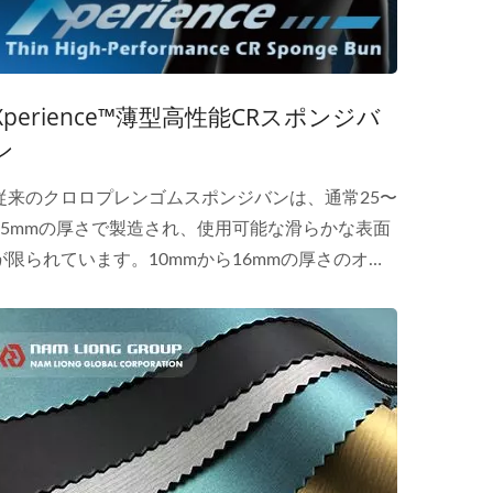
Xperience™薄型高性能CRスポンジバ
ン
従来のクロロプレンゴムスポンジバンは、通常25〜
35mmの厚さで製造され、使用可能な滑らかな表面
が限られています。10mmから16mmの厚さのオプ
ションを提供するXperience™薄型高性能CRスポン
ジバンは、より優れた表面利用を実現し、特定の製
品要件に応じて直接使用したり分割したりすること
ができます。 Xperience™は優れた圧縮回復力と信
頼性の高い低温性能を提供し、ダイビング、スピア
フィッシング、競技水泳に最適な素材の選択肢とな
ります。 より効率的な厚さ、デザインの自由度が