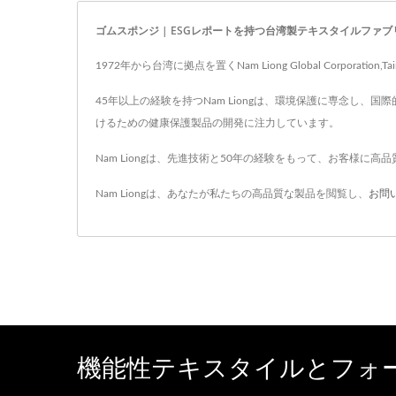
ゴムスポンジ | ESGレポートを持つ台湾製テキスタイルファブリック
1972年から台湾に拠点を置くNam Liong Global Corpor
45年以上の経験を持つNam Liongは、環境保護に専念
けるための健康保護製品の開発に注力しています。
Nam Liongは、先進技術と50年の経験をもって、お客様に高
Nam Liongは、あなたが私たちの高品質な製品を閲覧し、
お問
機能性テキスタイルとフォ