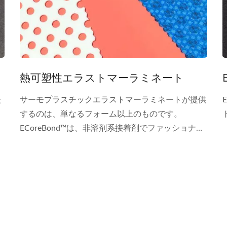
熱可塑性エラストマーラミネート
た
サーモプラスチックエラストマーラミネートが提供
するのは、単なるフォーム以上のものです。
ECoreBond™は、非溶剤系接着剤でファッショナブ
ルまたは機能的な生地とラミネートされたサーモプ
ラスチックエラストマーのスポンジです。このエコ
フレンドリーなフォームは、通常のゴムスポンジよ
りも40%軽量で、外観デザインを向上させるために
色をカスタマイズできます。スポーツギア、バッ
グ、フットウェアにおけるクロロプレンゴムラミネ