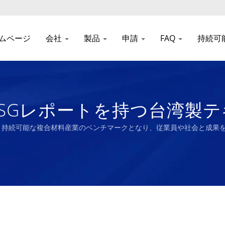
ムページ
会社
製品
申請
FAQ
持続可
 ESGレポートを持つ台湾製
iong
、持続可能な複合材料産業のベンチマークとなり、従業員や社会と成果