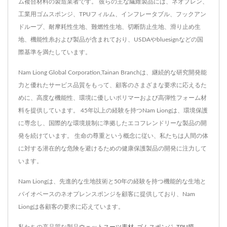
ム複合材料の製造業者です。 彼らの主な繊維製品には、ネオプレン、
工業用ゴムスポンジ、TPUフィルム、インフレータブル、フックアン
ドループ、耐摩耗性生地、難燃性生地、切断防止生地、滑り止め生
地、機能性糸および製品が含まれており、USDAやbluesignなどの国
際基準を満たしています。
Nam Liong Global Corporation,Tainan Branchは、継続的な研究開発能
力と優れたサービス品質をもって、顧客のさまざまな要求に応えるた
めに、高度な機能性、環境に優しいポリマーおよび高弾性フォーム材
料を提供しています。 45年以上の経験を持つNam Liongは、環境保護
に専念し、国際的な環境規制に準拠したエコフレンドリーな製品の開
発を続けています。 生命の尊重という概念に従い、私たちは人間の体
に対する潜在的な危険を避けるための健康保護製品の開発に注力して
います。
Nam Liongは、先進的な生地技術と50年の経験を持つ機能的な生地と
バイオベースのネオプレンスポンジを顧客に提供しており、Nam
Liongは各顧客の要求に応えています。