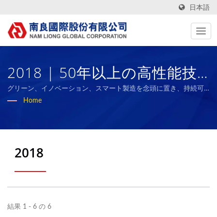
日本語
2018 | 50年以上の高性能技
術ファブリックとバイオラバ
グリーン、イノベーション、スマート製造を念頭に置き、持続可
能な複合材料産業のベンチマークとなり、従業員や社会と成果を
Home
ースポンジの製造業者 | Nam
共有することを目指しています。
Liong
2018
結果 1 - 6 の 6