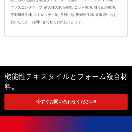
私たちの高品質な製品
ウェットスーツ素材
,
ゴムスポンジ
,
TPU膜
,
ファスニングテープ
,
耐久性のある生地
,
ニット生地
,
滑り止め生地
,
穿刺耐性生地
,
ストレッチ生地
,
反射生地
,
難燃性生地
,
多機能生地
をご
覧いただき、
お問い合わせ
をお気軽にどうぞ。
機能性テキスタイルとフォーム複合材
料。
今すぐお問い合わせください!!