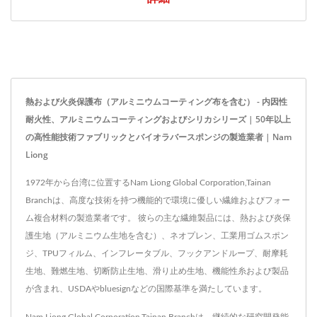
熱および火炎保護布（アルミニウムコーティング布を含む） - 内因性
耐火性、アルミニウムコーティングおよびシリカシリーズ | 50年以上
の高性能技術ファブリックとバイオラバースポンジの製造業者 | Nam
Liong
1972年から台湾に位置するNam Liong Global Corporation,Tainan
Branchは、高度な技術を持つ機能的で環境に優しい繊維およびフォー
ム複合材料の製造業者です。 彼らの主な繊維製品には、熱および炎保
護生地（アルミニウム生地を含む）、ネオプレン、工業用ゴムスポン
ジ、TPUフィルム、インフレータブル、フックアンドループ、耐摩耗
生地、難燃生地、切断防止生地、滑り止め生地、機能性糸および製品
が含まれ、USDAやbluesignなどの国際基準を満たしています。