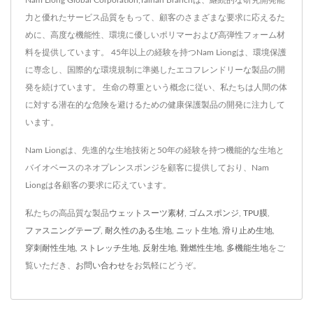
Nam Liong Global Corporation,Tainan Branchは、継続的な研究開発能
力と優れたサービス品質をもって、顧客のさまざまな要求に応えるた
めに、高度な機能性、環境に優しいポリマーおよび高弾性フォーム材
料を提供しています。 45年以上の経験を持つNam Liongは、環境保護
に専念し、国際的な環境規制に準拠したエコフレンドリーな製品の開
発を続けています。 生命の尊重という概念に従い、私たちは人間の体
に対する潜在的な危険を避けるための健康保護製品の開発に注力して
います。
Nam Liongは、先進的な生地技術と50年の経験を持つ機能的な生地と
バイオベースのネオプレンスポンジを顧客に提供しており、Nam
Liongは各顧客の要求に応えています。
私たちの高品質な製品
ウェットスーツ素材
,
ゴムスポンジ
,
TPU膜
,
ファスニングテープ
,
耐久性のある生地
,
ニット生地
,
滑り止め生地
,
穿刺耐性生地
,
ストレッチ生地
,
反射生地
,
難燃性生地
,
多機能生地
をご
覧いただき、
お問い合わせ
をお気軽にどうぞ。