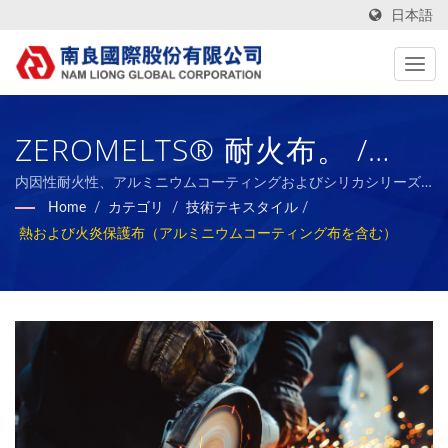
日本語
ZEROMELTS® 耐火布。 /
Nam Liong - プロフェッショ
内因性耐火性、アルミニウムコーティングおよびシリカシリーズ /
Nam Liong - プロフェッショナルポリマーフォーム複合材料メー
Home
/
カテゴリ
/
技術テキスタイル
/
ナルポリマーフォーム複合材
カー。
熱および火炎保護布（アルミニウムコーティング布を含む）
料メーカー。