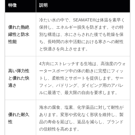
特徴
説明
冷たい水の中で、SEAMATE®は体温を素早く
優れた熱絶
保持し、エネルギー損失を防ぎます。その特
縁性と防水
別な構造は、水にさらされた後でも乾燥を保
性能
ち、長時間の水中活動における寒さへの耐性
と快適さを向上させます。
4方向にストレッチする生地は、高強度のウォ
高い弾力性
ータースポーツ中の体の動きに完璧にフィッ
と優れた快
トし、柔軟性とサポートを提供します。サー
適さ
フィン、パドリング、ダイビング用のアパレ
ルに最適で、最大限の自由を要求します。
海水の腐食、塩素、化学薬品に対して耐性が
優れた耐久
あります。変形や劣化なく形状を維持し、製
性
品の寿命を延ばし、返品を減らし、ブランド
の信頼性を高めます。