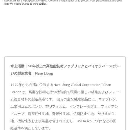
水上活動 | 50年以上の高性能技術ファブリックとバイオラバースポン
ジの製造業者 | Nam Liong
1972年から台湾に位置するNam Liong Global Corporation,Tainan
Branchは、高度な技術を持つ機能的で環境に優しい繊維およびフォー
ム複合材料の製造業者です。 彼らの主な繊維製品には、ネオプレン、
工業用ゴムスポンジ、TPUフィルム、インフレータブル、フックアン
ドループ、耐摩耗性生地、難燃性生地、切断防止生地、滑り止め生
地、機能性糸および製品が含まれており、USDAやbluesignなどの国
際基準を満たしています。