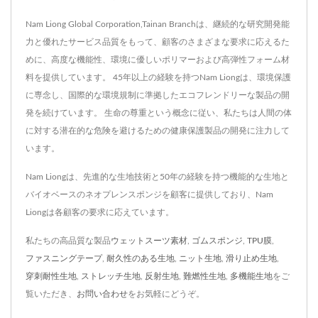
Nam Liong Global Corporation,Tainan Branchは、継続的な研究開発能
力と優れたサービス品質をもって、顧客のさまざまな要求に応えるた
めに、高度な機能性、環境に優しいポリマーおよび高弾性フォーム材
料を提供しています。 45年以上の経験を持つNam Liongは、環境保護
に専念し、国際的な環境規制に準拠したエコフレンドリーな製品の開
発を続けています。 生命の尊重という概念に従い、私たちは人間の体
に対する潜在的な危険を避けるための健康保護製品の開発に注力して
います。
Nam Liongは、先進的な生地技術と50年の経験を持つ機能的な生地と
バイオベースのネオプレンスポンジを顧客に提供しており、Nam
Liongは各顧客の要求に応えています。
私たちの高品質な製品
ウェットスーツ素材
,
ゴムスポンジ
,
TPU膜
,
ファスニングテープ
,
耐久性のある生地
,
ニット生地
,
滑り止め生地
,
穿刺耐性生地
,
ストレッチ生地
,
反射生地
,
難燃性生地
,
多機能生地
をご
覧いただき、
お問い合わせ
をお気軽にどうぞ。