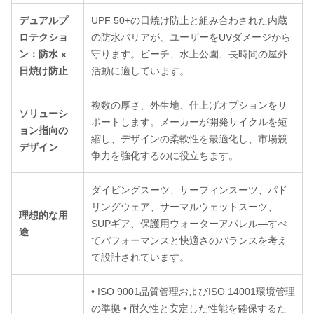
デュアルプ
UPF 50+の日焼け防止と組み合わされた内蔵
ロテクショ
の防水バリアが、ユーザーをUVダメージから
ン：防水 x
守ります。ビーチ、水上公園、長時間の屋外
日焼け防止
活動に適しています。
複数の厚さ、外生地、仕上げオプションをサ
ソリューシ
ポートします。メーカーが開発サイクルを短
ョン指向の
縮し、デザインの柔軟性を最適化し、市場競
デザイン
争力を強化するのに役立ちます。
ダイビングスーツ、サーフィンスーツ、パド
リングウェア、サーマルウェットスーツ、
理想的な用
SUPギア、保護用ウォーターアパレル—すべ
途
てパフォーマンスと快適さのバランスを考え
て設計されています。
• ISO 9001品質管理およびISO 14001環境管理
の準拠 • 耐久性と安定した性能を確保するた