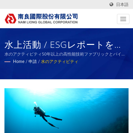
日本語
水上活動 / ESGレポートを持
つ台湾製テキスタイルファブ
水のアクティビティ50年以上の高性能技術ファブリックとバイオ
ラバースポンジの製造業者 | Nam Liong
Home
/
申請
/
水のアクティビティ
リックの製造業者 | Nam
Liong