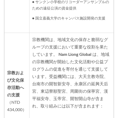
● サンクン小学校のリコーダーアンサンブルの
ための遠征公演の資金提供
● 国立嘉義大学のキャンパス施設開発の支援
宗教機関は、地域文化の保存と脆弱なグ
ループの支援において重要な役割を果た
しています。
Nam Liong Global
は、地域
の宗教機関が開始した文化活動や公益プ
ログラムの促進を寄付を通じて支援して
宗教およ
います。受益機関には、大天主教寺院、
び文化保
台南市の開智新安寺、永康区の延興天后
存活動へ
宮、東辺寮順聖宮、周圍街の保寧宮、漢
の支援
平福安寺、玉帝宮、開智開山寺が含ま
（NTD
れ、取り組みには以下が含まれます：
434,000）