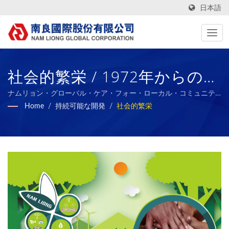
日本語
社会的繁栄 / 1972年からのハ
イテク、機能的、グリーンテ
ナムリョン・グローバル・ケア・フォー・ローカル・コミュニテ
ィ
Home
/
持続可能な開発
/
社会的繁栄
キスタイル生地とフォーム複
合材料の製造業者 | Nam
Liong