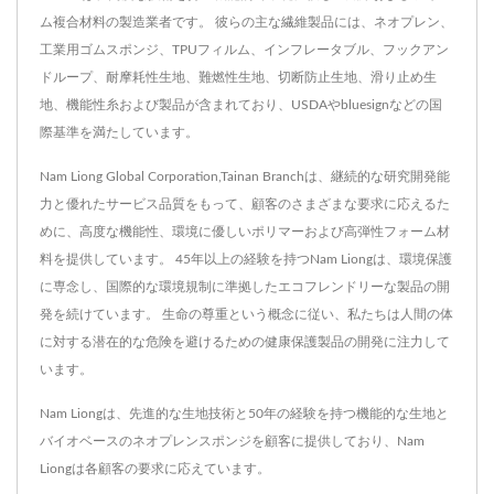
ム複合材料の製造業者です。 彼らの主な繊維製品には、ネオプレン、
工業用ゴムスポンジ、TPUフィルム、インフレータブル、フックアン
ドループ、耐摩耗性生地、難燃性生地、切断防止生地、滑り止め生
地、機能性糸および製品が含まれており、USDAやbluesignなどの国
際基準を満たしています。
Nam Liong Global Corporation,Tainan Branchは、継続的な研究開発能
力と優れたサービス品質をもって、顧客のさまざまな要求に応えるた
めに、高度な機能性、環境に優しいポリマーおよび高弾性フォーム材
料を提供しています。 45年以上の経験を持つNam Liongは、環境保護
に専念し、国際的な環境規制に準拠したエコフレンドリーな製品の開
発を続けています。 生命の尊重という概念に従い、私たちは人間の体
に対する潜在的な危険を避けるための健康保護製品の開発に注力して
います。
Nam Liongは、先進的な生地技術と50年の経験を持つ機能的な生地と
バイオベースのネオプレンスポンジを顧客に提供しており、Nam
Liongは各顧客の要求に応えています。