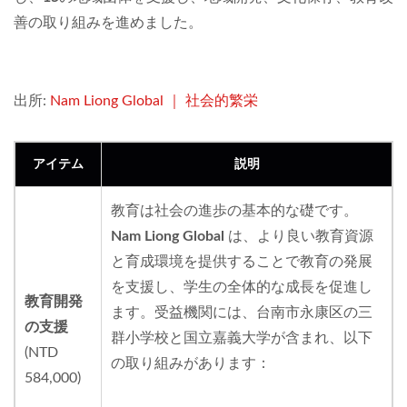
善の取り組みを進めました。
出所:
Nam Liong Global ｜ 社会的繁栄
アイテム
説明
教育は社会の進歩の基本的な礎です。
Nam Liong Global
は、より良い教育資源
と育成環境を提供することで教育の発展
を支援し、学生の全体的な成長を促進し
教育開発
ます。受益機関には、台南市永康区の三
の支援
群小学校と国立嘉義大学が含まれ、以下
(NTD
の取り組みがあります：
584,000)