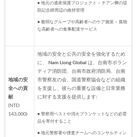
● 地元の遺産保護プロジェクト – チアン卿の堤
防記念碑周辺の維持管理
● 脆弱なグループや高齢者へのケア施策 – 孤独
な高齢者への食事配達サービス
地域の安全と公共の安全を強化するため
に、
Nam Liong Global
は、台南市ボラン
ティア消防団、台南市政府消防局、台南
地域の安
市警察友の会、国道警察協会などの組織
全への貢
を支援し、彼らの重要な設備と日常業務
献
に対する支援を提供します:
(NTD
143,000)
● 警察用ベストや消火ブランケットなどの必需
品を寄付すること
● 地元警察署や捜査チームへのコンサルティン