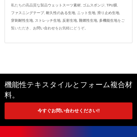
私たちの高品質な製品
ウェットスーツ素材
,
ゴムスポンジ
,
TPU膜
,
ファスニングテープ
,
耐久性のある生地
,
ニット生地
,
滑り止め生地
,
穿刺耐性生地
,
ストレッチ生地
,
反射生地
,
難燃性生地
,
多機能生地
をご
覧いただき、
お問い合わせ
をお気軽にどうぞ。
機能性テキスタイルとフォーム複合材
料。
今すぐお問い合わせください!!