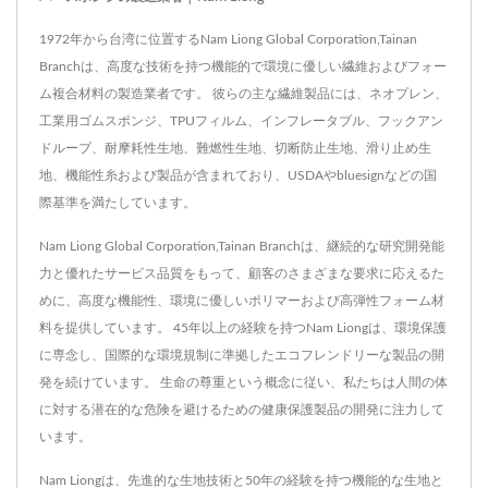
1972年から台湾に位置するNam Liong Global Corporation,Tainan
Branchは、高度な技術を持つ機能的で環境に優しい繊維およびフォー
ム複合材料の製造業者です。 彼らの主な繊維製品には、ネオプレン、
工業用ゴムスポンジ、TPUフィルム、インフレータブル、フックアン
ドループ、耐摩耗性生地、難燃性生地、切断防止生地、滑り止め生
地、機能性糸および製品が含まれており、USDAやbluesignなどの国
際基準を満たしています。
Nam Liong Global Corporation,Tainan Branchは、継続的な研究開発能
力と優れたサービス品質をもって、顧客のさまざまな要求に応えるた
めに、高度な機能性、環境に優しいポリマーおよび高弾性フォーム材
料を提供しています。 45年以上の経験を持つNam Liongは、環境保護
に専念し、国際的な環境規制に準拠したエコフレンドリーな製品の開
発を続けています。 生命の尊重という概念に従い、私たちは人間の体
に対する潜在的な危険を避けるための健康保護製品の開発に注力して
います。
Nam Liongは、先進的な生地技術と50年の経験を持つ機能的な生地と