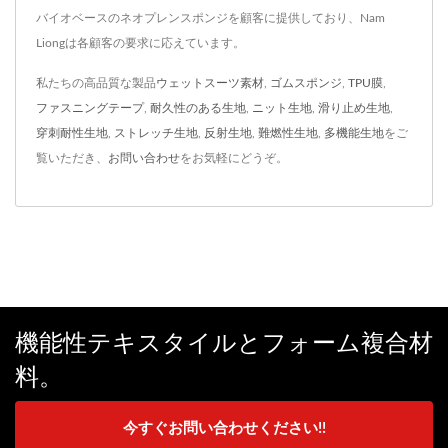
バイオベースのネオプレンスポンジを顧客に提供しており、Nam
Liongは各顧客の要求に応えています。
私たちの高品質な製品
ウェットスーツ素材
,
ゴムスポンジ
,
TPU膜
,
ファスニングテープ
,
耐久性のある生地
,
ニット生地
,
滑り止め生地
,
穿刺耐性生地
,
ストレッチ生地
,
反射生地
,
難燃性生地
,
多機能生地
をご
覧いただき、
お問い合わせ
をお気軽にどうぞ。
機能性テキスタイルとフォーム複合材
料。
今すぐお問い合わせください!!