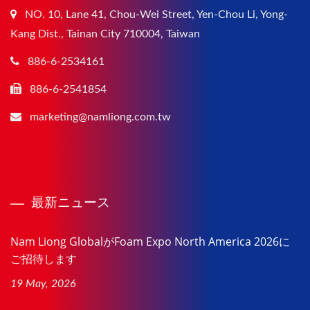
NO. 10, Lane 41, Chou-Wei Street, Yen-Chou Li, Yong-
Kang Dist., Tainan City 710004, Taiwan
886-6-2534161
886-6-2541854
marketing@namliong.com.tw
最新ニュース
Nam Liong GlobalがFoam Expo North America 2026に
ご招待します
19 May, 2026