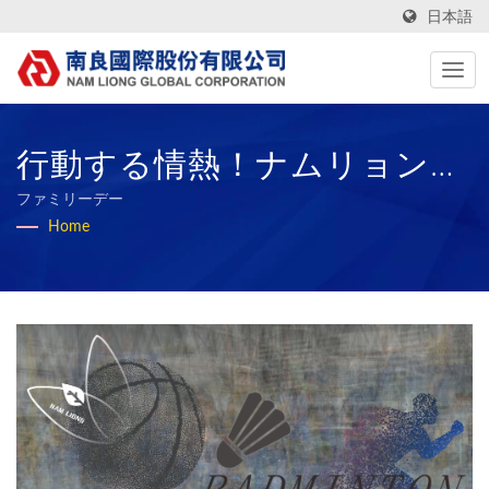
日本語
行動する情熱！ナムリョンイ
ンターナショナルは幸せな職
ファミリーデー
Home
場と持続可能なビジョンを育
んでいます | 50年以上の高性
能技術生地とバイオラバース
ポンジの製造業者 | Nam
Liong