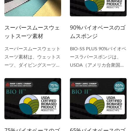
常の生地よりも優れてお
り、ダイビングスーツやサ
ーフィンスーツなどに適し
スーパースムースウェ
90%バイオベースのゴ
た素材です。
ットスーツ素材
ムスポンジ
スーパースムースウェット
BIO-SS PLUS 90%バイオベ
スーツ素材は、ウェットス
ースラバースポンジは、
ーツ、ダイビングスーツ、
USDA（アメリカ合衆国農
トライアスロンスーツなど
務省）によって認証された
のために、滑らかで速乾性
バイオベースの軽量ラバー
のある表面を実現するため
フォームで、
にクロロプレンゴムスポン
Biopreferred(r)プログラム
ジに施される表面処理プロ
の下で提供されていま
セスです。このシリーズに
す。...
は、外側または内側の部品
75%バイオベースのゴ
65%バイオベースのゴ
用のいくつかのモデルがあ