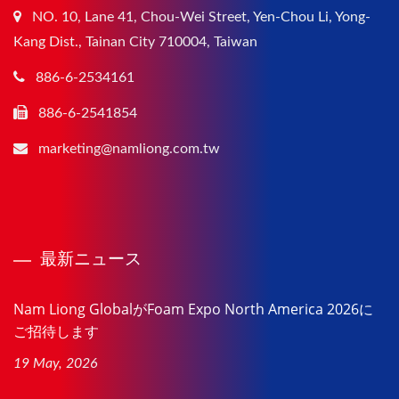
NO. 10, Lane 41, Chou-Wei Street, Yen-Chou Li, Yong-
Kang Dist., Tainan City 710004, Taiwan
886-6-2534161
886-6-2541854
marketing@namliong.com.tw
最新ニュース
Nam Liong GlobalがFoam Expo North America 2026に
ご招待します
19 May, 2026