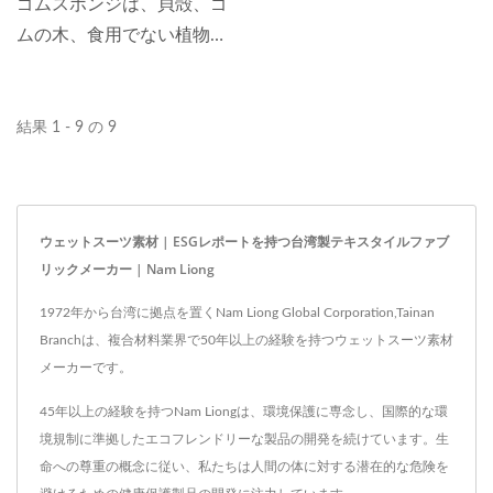
ゴムスポンジは、貝殻、ゴ
ムの木、食用でない植物油
などの再生可能な原材料か
ら作られています。ポリマ
ーの65%はバイオベースの
結果 1 - 9 の 9
ゴムであり、石油化学原料
の使用と鉱物の採掘を最小
限に抑えています。
ウェットスーツ素材 | ESGレポートを持つ台湾製テキスタイルファブ
リックメーカー | Nam Liong
1972年から台湾に拠点を置くNam Liong Global Corporation,Tainan
Branchは、複合材料業界で50年以上の経験を持つウェットスーツ素材
メーカーです。
45年以上の経験を持つNam Liongは、環境保護に専念し、国際的な環
境規制に準拠したエコフレンドリーな製品の開発を続けています。生
命への尊重の概念に従い、私たちは人間の体に対する潜在的な危険を