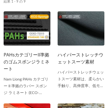
結果 1 - 9 の 9
PAHsカテゴリーII準拠
ハイパーストレッチウ
のゴムスポンジラミネ
ェットスーツ素材
ート
ハイパーストレッチウェッ
トスーツ素材は、柔らかい
Nam Liong PAHs カテゴリ
手触り、高伸度率、低モジ
ー II 準拠のラバー スポン
ュラスなどの特長を持って
ジ ラミネート (ECO-
います。ダイビングスー
Sponge...
ツ、サーフィンスーツなど