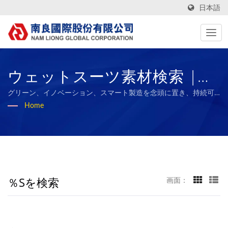
日本語
ウェットスーツ素材検索 |
ESGレポートを持つ台湾製テ
グリーン、イノベーション、スマート製造を念頭に置き、持続可
能な複合材料産業のベンチマークとなり、従業員や社会と成果を
Home
キスタイルファブリックメー
共有することを目指しています。
カー | Nam Liong
％sを検索
画面：