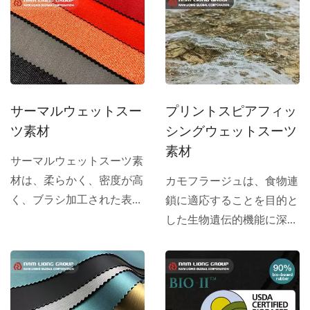
に適した素材です。
サーマルウェットスー
プリントスピアフィッ
ツ素材
シングウェットスーツ
素材
サーマルウェットスーツ素
材は、柔らかく、密度が高
カモフラージュは、食物連
く、ブラシ加工された表面
鎖に適応することを目的と
を持っています。ループは
した生物遺伝的機能に深く
十分な空気を保持し、温度
根ざしています。 Nam...
損失を減少させます。熱保
持特性により、サーマルウ
ェットスーツ素材は他の通