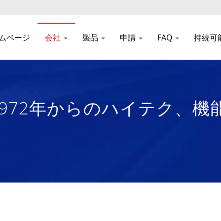
ムページ
会社
製品
申請
FAQ
持続可
 1972年からのハイテク、
材料メーカー | Nam Li