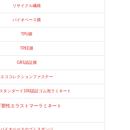
リサイクル繊維
バイオベース膜
TPU膜
TPEE膜
GRS認証膜
エココレクションファスナー
Texスタンダード100認証ゴム泡ラミネート
可塑性エラストマーラミネート
バイオベースのゴムスポンジ