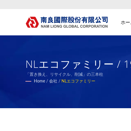
ホー
NLエコファミリー /
タイル生地＆フォーム複合
「置き換え、リサイクル、削減」の三本柱
Home
/
会社
/
NLエコファミリー