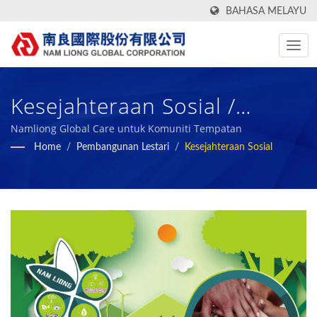
BAHASA MELAYU
Kesejahteraan Sosial /
Pengeluar Fabrik Tekstil
Namliong Global Care untuk Komuniti Tempatan
Home
/
Pembangunan Lestari
/
Kesejahteraan Sosial
Hijau, Fungsional,
Berteknologi Tinggi & Bahan
Komposit Foam Sejak 1972 |
Nam Liong