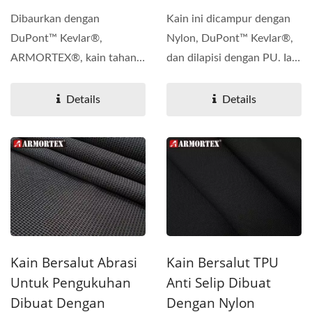
Dibaurkan dengan
Kain ini dicampur dengan
DuPont™ Kevlar®,
Nylon, DuPont™ Kevlar®,
ARMORTEX®, kain tahan
dan dilapisi dengan PU. Ia
lasak yang ditenun dengan
adalah kain...
titik...
Details
Details
Kain Bersalut Abrasi
Kain Bersalut TPU
Untuk Pengukuhan
Anti Selip Dibuat
Dibuat Dengan
Dengan Nylon