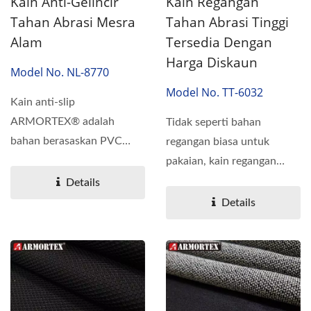
Kain Anti-Gelincir
Kain Regangan
Tahan Abrasi Mesra
Tahan Abrasi Tinggi
Alam
Tersedia Dengan
Harga Diskaun
Model No. NL-8770
Model No. TT-6032
Kain anti-slip
ARMORTEX® adalah
Tidak seperti bahan
bahan berasaskan PVC
regangan biasa untuk
yang mesra alam dan
pakaian, kain regangan
mempunyai ketahanan...
Armortex® direka khas
Details
untuk...
Details