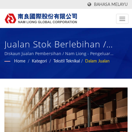
BAHASA MELAYU
Jualan Stok Berlebihan /
Nam Liong - Pengeluar
Diskaun Jualan Pembersihan / Nam Liong - Pengeluar
Komposit Buih Polimer Profesional.
Home
/
Kategori
/
Tekstil Teknikal
/
Dalam Jualan
Komposit Buih Polimer
Profesional.