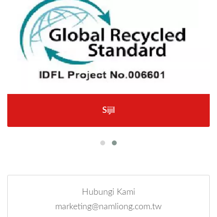
Sijil
Hubungi Kami
marketing@namliong.com.tw