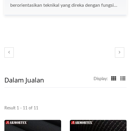
berorientasikan teknikal yang direka dengan fungsi
yang diperkaya. Terdapat kain tahan abrasi, kain tahan
potongan, kain tahan tusukan, kain anti-slip, kain
boleh regang, kain reflektif, dan kain tahan api untuk
anda pilih. Nama setiap kain menggambarkan fungsi
prestasi tinggi.
Dalam Jualan
Display:
Result 1 - 11 of 11