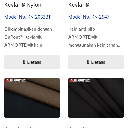
Kevlar® Nylon
Kevlar®
Model No. KN-2063BT
Model No. KN-2547
Dikombinasikan dengan
Kain anti-slip
DuPont™ Kevlar®,
ARMORTEX®
ARMORTEX® kain
menggunakan kain tahan
tenunan tahan abrasi ini
abrasi Kevlar yang
dicirikan...
dilaminasi dengan lapisan...
Details
Details