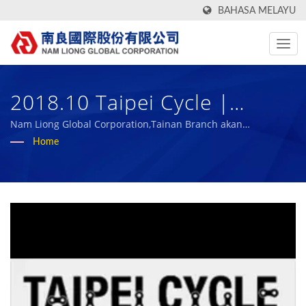
BAHASA MELAYU
2018.10 Taipei Cycle |
Pengeluar Kain Teknikal
Nam Liong Global Corporation,Tainan Branch akan
menghadiri 2018 Taipei Cycle untuk mempersembahkan
Home
Berprestasi Tinggi Dan Span
bahan komposit buih.
Getah Bio Selama Lebih 50
Tahun | Nam Liong