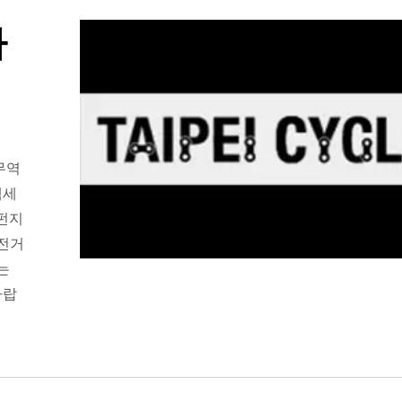
사
무역
액세
스펀지
자전거
는
바랍
ISO 27001