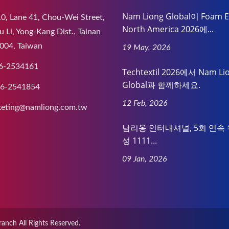
Nam Liong Global이 Foam 
0, Lane 41, Chou-Wei Street,
North America 2026에...
 Li, Yong-Kang Dist., Tainan
004, Taiwan
19 May, 2026
6-2534161
Techtextil 2026에서 Nam Li
Global과 함께하세요.
-6-2541854
12 Feb, 2026
eting@namliong.com.tw
남리옹 인터내셔널, 5회 연속 
성 1111...
09 Jan, 2026
ranch
All Rights Reserved.