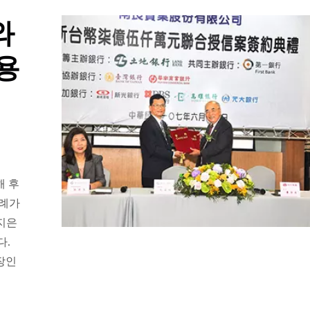
와
용
의해 후
사례가
토지은
다.
회장인
ISO 27001