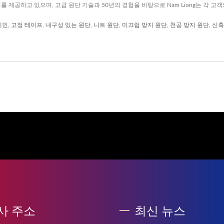
지를 제공하고 있으며, 고급 원단 기술과 50년의 경험을 바탕으로 Nam Liong는 각 
레인
,
고정 테이프
,
내구성 있는 원단
,
니트 원단
,
미끄럼 방지 원단
,
천공 방지 원단
,
신축
사 주소
최신 뉴스