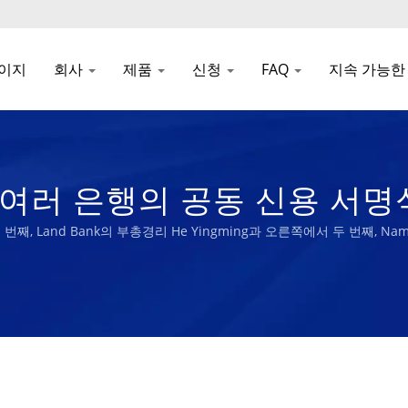
이지
회사
제품
신청
FAQ
지속 가능한
g 및 여러 은행의 공동 신용 서
고무 스폰지 제조업체 | Nam
, Land Bank의 부총경리 He Yingming과 오른쪽에서 두 번째, Nam Lio