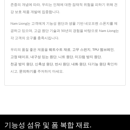
존중의 개념에 따라, 우리는 인체에 대한 잠재적 위험을 피하기 위해 건
강 보호 제품 개발에 집중합니다.
Nam Liong는 고객에게 기능성 원단과 생물 기반 네오프렌 스폰지를 제
공하고 있으며, 고급 원단 기술과 50년의 경험을 바탕으로 Nam Liong는
각 고객의 요구를 충족시킵니다.
우리의 품질 좋은 제품을
웨트수트 재료
,
고무 스펀지
,
TPU 멤브레인
,
고정 테이프
,
내구성 있는 원단
,
니트 원단
,
미끄럼 방지 원단
,
천공 방지 원단
,
신축성 원단
,
반사 원단
,
내화 원단
,
다기능 원단
확인하
시고,
문의하기
를 주저하지 마세요.
기능성 섬유 및 폼 복합 재료.