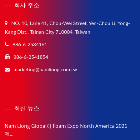
회사 주소
NO. 10, Lane 41, Chou-Wei Street, Yen-Chou Li, Yong-
Kang Dist., Tainan City 710004, Taiwan
886-6-2534161
886-6-2541854
marketing@namliong.com.tw
최신 뉴스
Nam Liong Global이 Foam Expo North America 2026
에...