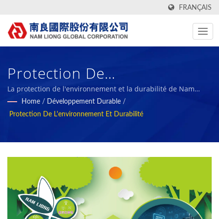
FRANÇAIS
Protection De
L'environnement Et
La protection de l'environnement et la durabilité de Nam
Liong Global
Home
/
Développement Durable
/
Durabilité / Fabricant De
Protection De L'environnement Et Durabilité
Tissus Textiles Verts,
Fonctionnels Et Haute
Technologie & Matériaux
Composites En Mousse
Depuis 1972 | Nam Liong