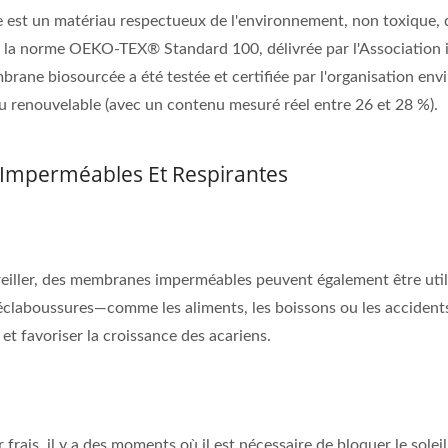
st un matériau respectueux de l'environnement, non toxique, qui 
on la norme OEKO-TEX® Standard 100, délivrée par l'Association in
membrane biosourcée a été testée et certifiée par l'organisation
u renouvelable (avec un contenu mesuré réel entre 26 et 28 %).
 Imperméables Et Respirantes
d'oreiller, des membranes imperméables peuvent également être ut
 éclaboussures—comme les aliments, les boissons ou les accident
et favoriser la croissance des acariens.
 frais, il y a des moments où il est nécessaire de bloquer le solei