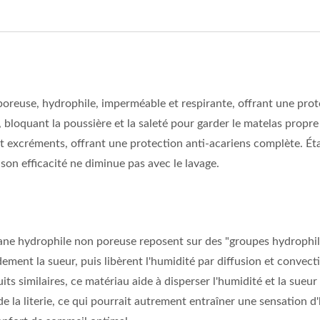
oreuse, hydrophile, imperméable et respirante, offrant une pro
 bloquant la poussière et la saleté pour garder le matelas propre
 et excréments, offrant une protection anti-acariens complète. É
son efficacité ne diminue pas avec le lavage.
ane hydrophile non poreuse reposent sur des "groupes hydrophil
ment la sueur, puis libèrent l'humidité par diffusion et convectio
oduits similaires, ce matériau aide à disperser l'humidité et la su
 la literie, ce qui pourrait autrement entraîner une sensation d'h