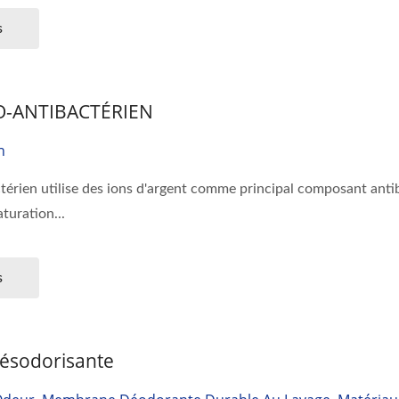
s
O-ANTIBACTÉRIEN
n
térien utilise des ions d'argent comme principal composant antibac
aturation...
s
sodorisante