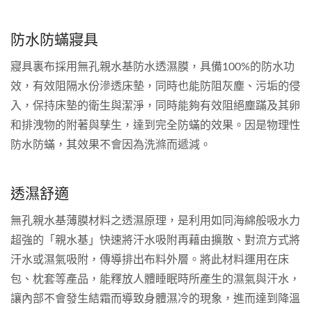
防水防蟎寢具
寢具裏布採用無孔親水基防水透濕膜，具備100%的防水功
效，有效阻隔水份滲透床墊，同時也能防阻灰塵、污垢的侵
入，保持床墊的衛生與潔淨，同時能夠有效阻絕塵蹣及其卵
和排洩物的附著與孳生，達到完全防蟎的效果。因是物理性
防水防蟎，其效果不會因為洗滌而遞減。
透濕舒適
無孔親水基薄膜材料之透濕原理，是利用如同海綿般吸水力
超強的「親水基」快速將汗水吸附再藉由擴散、對流方式將
汗水或濕氣吸附，傳導排出布料外層。將此材料運用在床
包、枕套等產品，能釋放人體睡眠時所產生的濕氣與汗水，
讓內部不會發生結霜而導致身體濕冷的現象，進而達到降溫