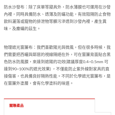
防水沙發布：除了床單等寢具外，防水薄膜也可運用在沙發
內裡，同時具備防水、透薄及防蟎功能，有效阻隔防止食物
飲料灑落或寵物的排泄物等髒污滲透到沙發內裡，產生異
味，及塵蟎的茲生。
物理遮光窗簾布：我們喜歡陽光與微風，但在很多時候，我
們需要把西曬與鄰居的視線隔絕在外，可在窗簾背面貼合黑
色防水防風膜，來達到遮陽的功效(建議厚度0.4~0.5mm 可
達到90~100%的遮光效果) ，不僅能防止紫外線對家具的直
接傷害，也具備良好隔熱性能。不同於化學遮光窗簾布，是
在窗簾外塗層，會有化學塗料的味道。
關聯產品