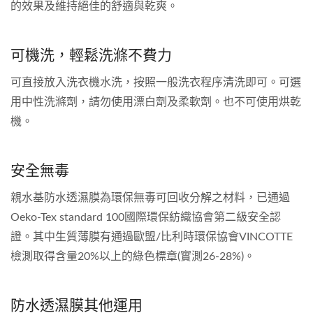
的效果及維持絕佳的舒適與乾爽。
可機洗，輕鬆洗滌不費力
可直接放入洗衣機水洗，按照一般洗衣程序清洗即可。可選
用中性洗滌劑，請勿使用漂白劑及柔軟劑。也不可使用烘乾
機。
安全無毒
親水基防水透濕膜為環保無毒可回收分解之材料，已通過
Oeko-Tex standard 100國際環保紡織協會第二級安全認
證。其中生質薄膜有通過歐盟/比利時環保協會VINCOTTE
檢測取得含量20%以上的綠色標章(實測26-28%)。
防水透濕膜其他運用