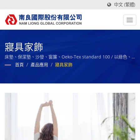
中文 (繁體)
寢具家飾
床墊、保潔墊、沙發、窗簾、Oeko-Tex standard 100 / 以綠色、
創新及智慧製造為核心，與社會及員工共享成果，永續經營的全球
首頁
/
產品應用
/
寢具家飾
複合材料之標竿企業。