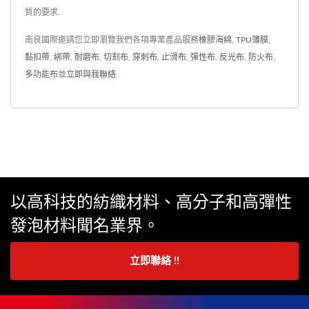
質的要求.
南良國際邀請您立即瀏覽我們各項專業產品服務
橡膠海綿
,
TPU薄膜
,
黏扣帶
,
綁帶
,
耐磨布
,
切割布
,
穿刺布
,
止滑布
,
彈性布
,
反光布
,
防火布
,
多功能布
並
立即與我聯絡
.
以高科技的紡織材料、高分子和高彈性
發泡材料聞名業界。
立即聯絡 !!