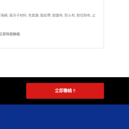
分子材料, 充氣類, 黏扣帶, 耐磨布, 防火布, 耐切割布, 止
立即與我聯絡
.
立即聯絡 !!