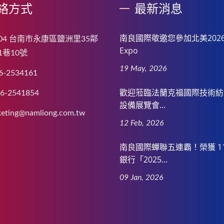
絡方式
最新消息
南良國際敬邀您參加北美2026 
004 台南市永康區鹽洲里35鄰
Expo
1巷10號
19 May, 2026
6-2534161
歡迎蒞臨法蘭克福國際技術紡
-6-2541854
設備展覽會...
eting@namliong.com.tw
12 Feb, 2026
南良國際蟬聯五連霸！榮獲 11
銀行「2025...
09 Jan, 2026