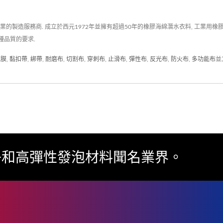
服務商. 成立於西元1972年並擁有超過50年的橡膠海綿潛水衣料, 工業用橡膠海綿, 高
種品質的要求.
薄膜
,
黏扣帶
,
綁帶
,
耐磨布
,
切割布
,
穿刺布
,
止滑布
,
彈性布
,
反光布
,
防火布
,
多功能布
並
子和高彈性發泡材料聞名業界。