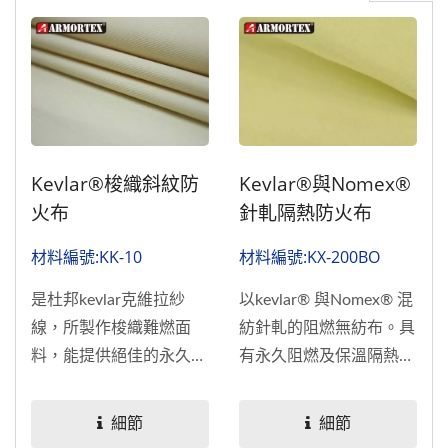
Kevlar®梭織斜紋防
Kevlar®與Nomex®
火布
針軋隔熱防火布
材料編號:KK-10
材料編號:KX-200BO
是杜邦kevlar克維拉紗
以kevlar® 與Nomex® 混
線，所製作梭織難燃面
紡針軋的阻燃無紡布。具
料，能提供絕佳的永久性
有永久阻燃及保溫隔熱的
阻燃防護及耐切割性能。
效果。 通過CNS...
KK-10...
細節
細節