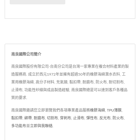
潑水處理。利用雙面布織
法，表面為平整的尼龍
面，技巧性將克維拉隱藏
背面，克服了克維拉不耐
日光牢度的缺點，其獨特
的成分與設計賦予面料卓
南良國際公司簡介
越的抗拉強度、耐用性與
靈活性，確保極致舒適與
南良國際股份有限公司-台南分公司是台灣一家專業在複合材料產業的製
高效表現。
造服務商. 成立於西元1972年並擁有超過50年的橡膠海綿潛水衣料, 工
業用橡膠海綿, 高分子材料, 充氣類, 黏扣帶, 耐磨布, 防火布, 耐切割布,
止滑布, 功能性紗線與成品製造經驗, 南良國際總是可以達到客戶各種品
質的要求.
南良國際邀請您立即瀏覽我們各項專業產品服務
橡膠海綿
,
TPU薄膜
,
黏扣帶
,
綁帶
,
耐磨布
,
切割布
,
穿刺布
,
止滑布
,
彈性布
,
反光布
,
防火布
,
多功能布
並
立即與我聯絡
.