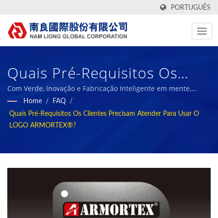
PORTUGUÊS
Quais Pré-Requisitos Os
Clientes Precisam Atender
Com Verde, Inovação e Fabricação Inteligente em mente,
nosso objetivo é nos tornarmos a referência da indústria de
Home
/
FAQ
/
Para Usar O LOGO
materiais compósitos sustentáveis e compartilhar nossas
Quais Pré-Requisitos Os Clientes Precisam Atender Para Usar O
conquistas com nossos funcionários e a sociedade.
ARMORTEX®? / Fabricante
LOGO ARMORTEX®?
De Tecidos Têxteis Em
Taiwan Com Relatórios ESG
| Nam Liong