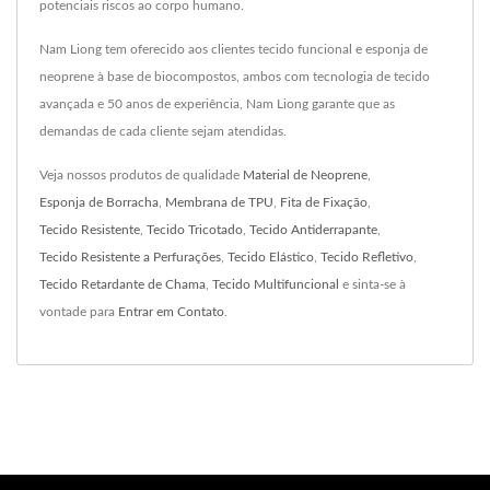
potenciais riscos ao corpo humano.
Nam Liong tem oferecido aos clientes tecido funcional e esponja de
neoprene à base de biocompostos, ambos com tecnologia de tecido
avançada e 50 anos de experiência, Nam Liong garante que as
demandas de cada cliente sejam atendidas.
Veja nossos produtos de qualidade
Material de Neoprene
,
Esponja de Borracha
,
Membrana de TPU
,
Fita de Fixação
,
Tecido Resistente
,
Tecido Tricotado
,
Tecido Antiderrapante
,
Tecido Resistente a Perfurações
,
Tecido Elástico
,
Tecido Refletivo
,
Tecido Retardante de Chama
,
Tecido Multifuncional
e sinta-se à
vontade para
Entrar em Contato
.