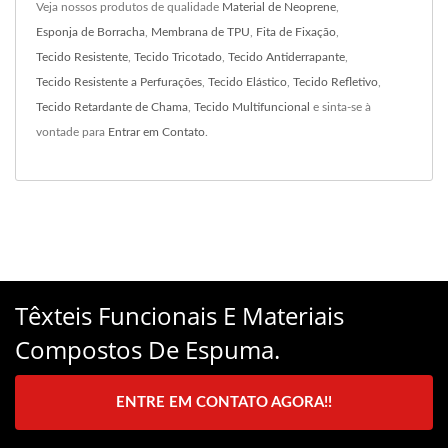
Veja nossos produtos de qualidade
Material de Neoprene
,
Esponja de Borracha
,
Membrana de TPU
,
Fita de Fixação
,
Tecido Resistente
,
Tecido Tricotado
,
Tecido Antiderrapante
,
Tecido Resistente a Perfurações
,
Tecido Elástico
,
Tecido Refletivo
,
Tecido Retardante de Chama
,
Tecido Multifuncional
e sinta-se à
vontade para
Entrar em Contato
.
Têxteis Funcionais E Materiais
Compostos De Espuma.
ENTRE EM CONTATO AGORA!!