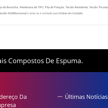
ja de Borracha
,
Membrana de TPU
,
Fita de Fixação
,
Tecido Resistente
,
Tecido Tricota
ecido Multifuncional
e sinta-se à vontade para
Entrar em Contato
.
iais Compostos De Espuma.
dereço Da
Últimas Notícias
presa