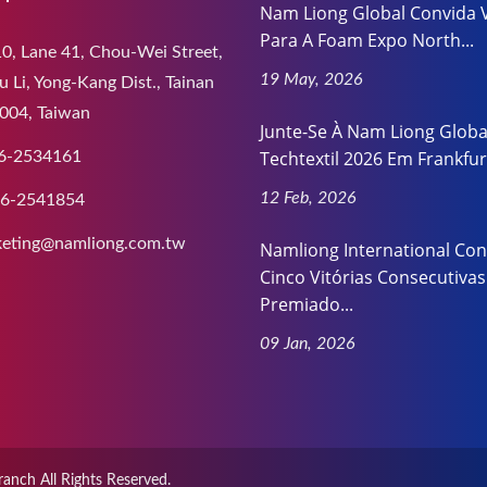
Nam Liong Global Convida 
Para A Foam Expo North...
0, Lane 41, Chou-Wei Street,
19 May, 2026
 Li, Yong-Kang Dist., Tainan
004, Taiwan
Junte-Se À Nam Liong Globa
Techtextil 2026 Em Frankfurt
6-2534161
12 Feb, 2026
-6-2541854
eting@namliong.com.tw
Namliong International Con
Cinco Vitórias Consecutivas
Premiado...
09 Jan, 2026
ranch
All Rights Reserved.