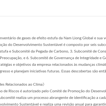
ventário de gases de efeito estufa da Nam Liong Global e sua v
ção do Desenvolvimento Sustentável é composto por seis subcom
o Estufa e Subcomitê da Pegada de Carbono, 3. Subcomitê de Con
Preocupação, e 6. Subcomitê de Governança de Integridade e Ge
tratégias e objetivos da empresa relacionados às mudanças climát
gresso e planejam iniciativas futuras. Essas descobertas são en
ades Relacionados ao Clima》
 de Riscos é autorizado pelo Comitê de Promoção do Desenvolvi
subcomitê realiza um processo abrangente de identificação a cada
lvimento Sustentável e realiza uma revisão anual para garantir 