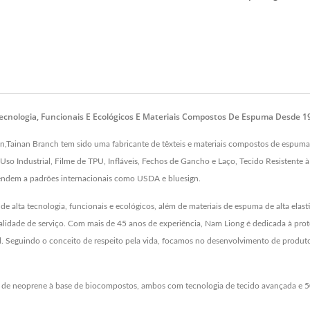
 Tecnologia, Funcionais E Ecológicos E Materiais Compostos De Espuma Desde 
Tainan Branch tem sido uma fabricante de têxteis e materiais compostos de espuma de
Uso Industrial, Filme de TPU, Infláveis, Fechos de Gancho e Laço, Tecido Resistente 
tendem a padrões internacionais como USDA e bluesign.
alta tecnologia, funcionais e ecológicos, além de materiais de espuma de alta elasti
lidade de serviço. Com mais de 45 anos de experiência, Nam Liong é dedicada à pro
Seguindo o conceito de respeito pela vida, focamos no desenvolvimento de produtos 
ja de neoprene à base de biocompostos, ambos com tecnologia de tecido avançada e 