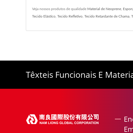
Veja nossos produtos de qualidade
Material de Neoprene
,
Espon
Tecido Elástico
,
Tecido Refletivo
,
Tecido Retardante de Chama
,
T
Têxteis Funcionais E Mater
En
Em