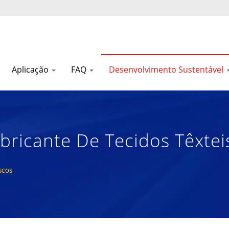
Aplicação
FAQ
Desenvolvimento Sustentável
bricante De Tecidos Têxtei
icos E Materiais Composto
scos