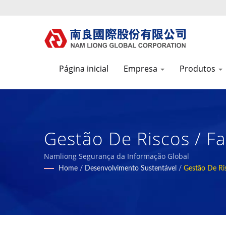
Página inicial
Empresa
Produtos
Gestão De Riscos / Fa
Funcionais E Ecológ
Namliong Segurança da Informação Global
Home
/
Desenvolvimento Sustentável
/
Gestão De Ri
1972 | Nam Liong