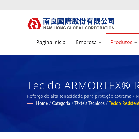
Página inicial
Empresa
Produtos
Tecido ARMORTEX® Re
Tração. / Nam Liong 
Reforço de alta tenacidade para proteção extrema / 
Home
/
Categoria
/
Têxteis Técnicos
/
Tecido Resisten
Espuma Polimérica.