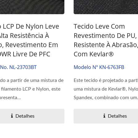
o LCP De Nylon Leve
Tecido Leve Com
ta Resistência À
Revestimento De PU,
o, Revestimento Em
Resistente À Abrasão,
DWR Livre De PFC
Com Kevlar®
No. NL-23703BT
Modelo Nº KN-6763FB
do a partir de uma mistura de
Este tecido é projetado a part
e filamento LCP e Nylon, este
uma mistura de Kevlar®, Nylo
presenta...
Spandex, combinado com um
revestimento...
Detalhes
Detalhes