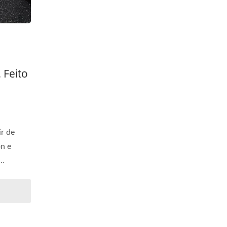
 Feito
ir de
n e