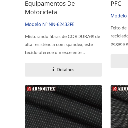
Equipamentos De
PFC
Motocicleta
Modelo 
Modelo Nº NN-62432FE
Feito de
reciclad
Misturando fibras de CORDURA® de
pegada a
alta resistência com spandex, este
tecido oferece um excelente...
Detalhes