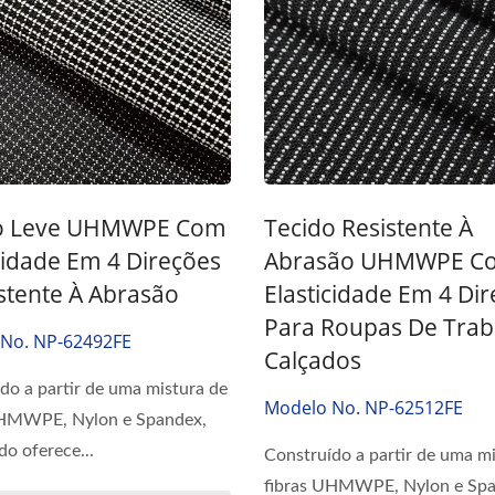
Certificados
o Leve UHMWPE Com
Tecido Resistente À
cidade Em 4 Direções
Abrasão UHMWPE C
stente À Abrasão
Elasticidade Em 4 Di
Para Roupas De Trab
No. NP-62492FE
Calçados
do a partir de uma mistura de
Modelo No. NP-62512FE
UHMWPE, Nylon e Spandex,
do oferece...
Construído a partir de uma m
fibras UHMWPE, Nylon e Spa