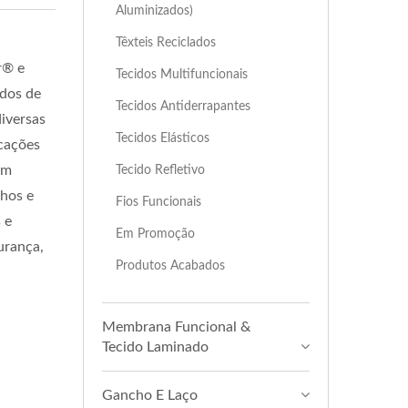
Aluminizados)
Têxteis Reciclados
r® e
Tecidos Multifuncionais
ados de
Tecidos Antiderrapantes
iversas
Tecidos Elásticos
icações
em
Tecido Refletivo
lhos e
Fios Funcionais
 e
Em Promoção
urança,
Produtos Acabados
Membrana Funcional &
Tecido Laminado
Gancho E Laço