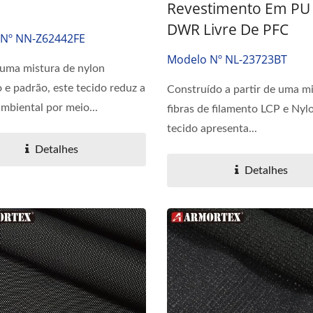
Revestimento Em PU
DWR Livre De PFC
Nº NN-Z62442FE
Modelo Nº NL-23723BT
 uma mistura de nylon
o e padrão, este tecido reduz a
Construído a partir de uma m
mbiental por meio...
fibras de filamento LCP e Nylo
tecido apresenta...
Detalhes
Detalhes