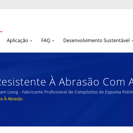
Aplicação
FAQ
Desenvolvimento Sustentável
sistente À Abrasão Com Al
- Fabricante Profissional 
Nam Liong - Fabricante Profissional de Compósitos de Espuma Polim
te À Abrasão