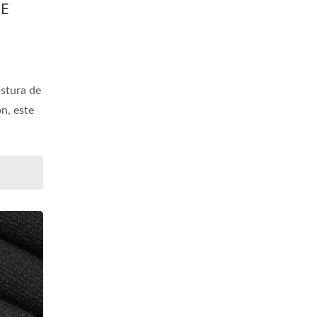
 E
istura de
n, este