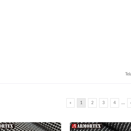
Tel
…
«
1
2
3
4
ISO 27001