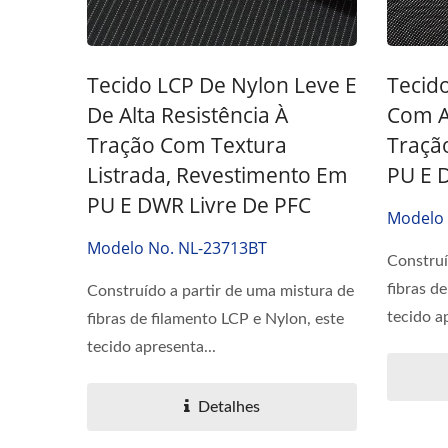
Tecido LCP De Nylon Leve E
Tecid
De Alta Resistência À
Com Al
Tração Com Textura
Traçã
Listrada, Revestimento Em
PU E 
PU E DWR Livre De PFC
Modelo 
Modelo No. NL-23713BT
Construí
fibras d
Construído a partir de uma mistura de
tecido a
fibras de filamento LCP e Nylon, este
tecido apresenta...
Detalhes