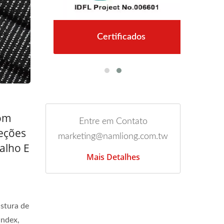
Certificados
om
Entre em Contato
reções
marketing@namliong.com.tw
alho E
Mais Detalhes
istura de
ndex,