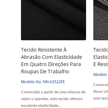
Tecido Resistente À
Tecid
Abrasão Com Elasticidade
Elasti
Em Quatro Direções Para
E Resi
Roupas De Trabalho
Modelo 
Modelo No. NN-62522FE
Construí
fibras 
Construído a partir de uma mistura de
este teci
nylon e spandex, este tecido oferece
excelente elasticidade...