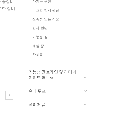
다기능 원단
한 중장비
고한 장비
미끄럼 방지 원단
신축성 있는 직물
반사 원단
기능성 실
세일 중
완제품
기능성 멤브레인 및 라미네
이티드 패브릭
훅과 루프
폴리머 폼