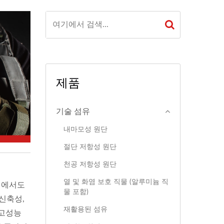
제품
기술 섬유
내마모성 원단
절단 저항성 원단
천공 저항성 원단
열 및 화염 보호 직물 (알루미늄 직
환경에서도
물 포함)
 신축성,
재활용된 섬유
 고성능