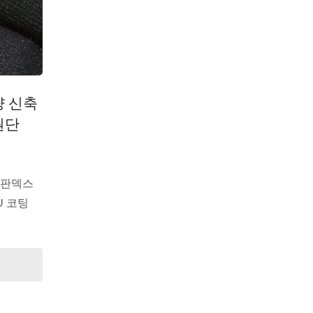
량 신축
원단
 스판덱스
U 코팅