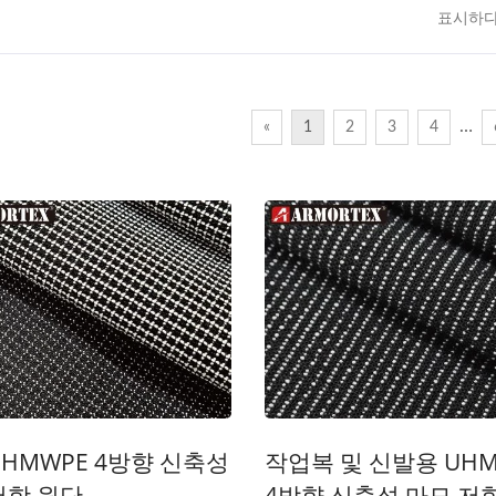
표시하다
…
«
1
2
3
4
ISO 27001
UHMWPE 4방향 신축성
작업복 및 신발용 UHM
저항 원단
4방향 신축성 마모 저
인증서