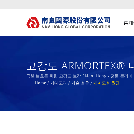
홈페
고강도 ARMORTEX® 내
재 제조업체.
극한 보호를 위한 고강도 보강 / Nam Liong - 전문 폴리
Home
/
카테고리
/
기술 섬유
/
내마모성 원단