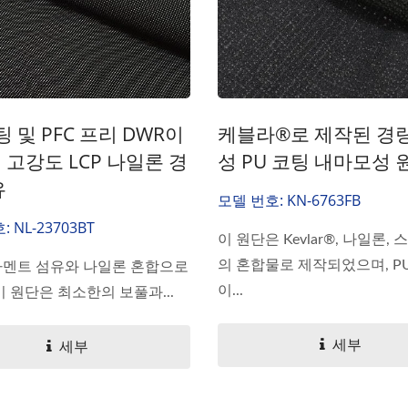
팅 및 PFC 프리 DWR이
케블라®로 제작된 경
 고강도 LCP 나일론 경
성 PU 코팅 내마모성 
유
모델 번호: KN-6763FB
 NL-23703BT
이 원단은 Kevlar®, 나일론,
의 혼합물로 제작되었으며, P
필라멘트 섬유와 나일론 혼합으로
이...
 원단은 최소한의 보풀과...
세부
세부