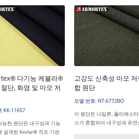
rtex® 다기능 케블라®
고강도 신축성 마모 저
 절단, 화염 및 마모 저
합 원단
모델 번호: NT-6772BO
KK-11657
이 원단은 나일론, 폴리에스터
스가 혼합되어 내구성과 유연성
다능한 원단은 내구성과 기능
 설계된 Kevlar® 직조 기판