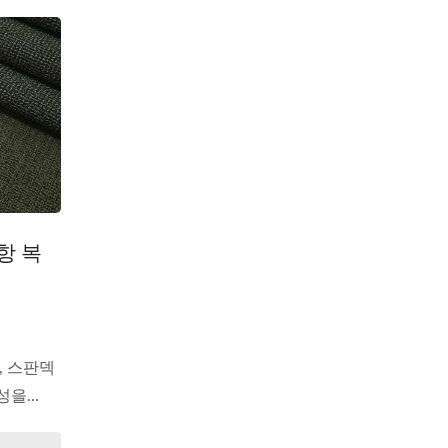
항 복
, 스판덱
을...