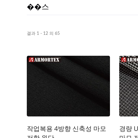
��스
결과 1 - 12 의 65
ISO 27001
작업복용 4방향 신축성 마모
경량 
저항 원단
마모 