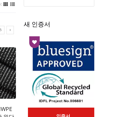
:
새 인증서
6
»
WPE
항 원단
인증서