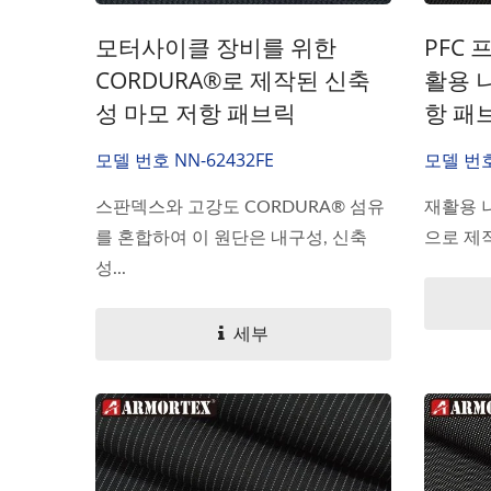
모터사이클 장비를 위한
PFC 
CORDURA®로 제작된 신축
활용 
성 마모 저항 패브릭
항 패
모델 번호 NN-62432FE
모델 번호 
스판덱스와 고강도 CORDURA® 섬유
재활용 
를 혼합하여 이 원단은 내구성, 신축
으로 제작
성...
세부