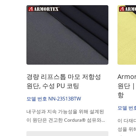
경량 리프스톱 마모 저항성
Armo
원단, 수성 PU 코팅
원단 |
항
모델 번호 NN-23513BTW
모델 번호 
내구성과 지속 가능성을 위해 설계된
이 원단은 견고한 Cordura® 섬유와...
이 다재
성을 위해