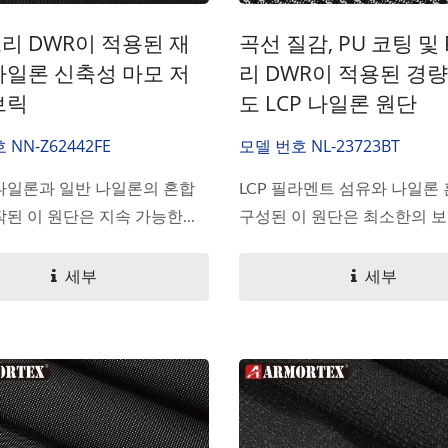
프리 DWR이 적용된 재
곡선 질감, PU 코팅 및 
나일론 신축성 마모 저
리 DWR이 적용된 경량
브릭
도 LCP 나일론 원단
NN-Z62442FE
모델 번호 NL-23723BT
나일론과 일반 나일론의 혼합
LCP 필라멘트 섬유와 나일론
된 이 원단은 지속 가능한...
구성된 이 원단은 최소한의 보풀
세부
세부