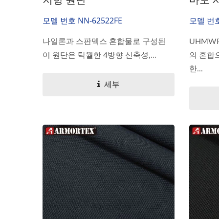
모델 번호 NN-62522FE
모델 번호:
나일론과 스판덱스 혼합물로 구성된
UHMWP
이 원단은 탁월한 4방향 신축성,...
의 혼합
한...
세부