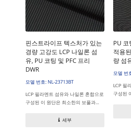
핀스트라이프 텍스처가 있는
PU 코
경량 고강도 LCP 나일론 섬
적용된
유, PU 코팅 및 PFC 프리
량 섬
DWR
모델 번호:
모델 번호: NL-23713BT
LCP 
구성된 이
LCP 필라멘트 섬유와 나일론 혼합으로
구성된 이 원단은 최소한의 보풀과...
세부