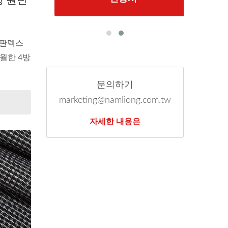
스판덱스
월한 4방
문의하기
marketing@namliong.com.tw
자세한 내용은