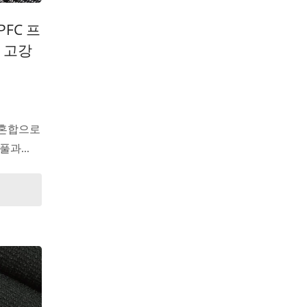
PFC 프
 고강
 혼합으로
과...