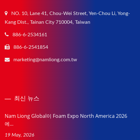
NO. 10, Lane 41, Chou-Wei Street, Yen-Chou Li, Yong-
Kang Dist., Tainan City 710004, Taiwan
886-6-2534161
886-6-2541854
marketing@namliong.com.tw
최신 뉴스
Nam Liong Global이 Foam Expo North America 2026
에...
19 May, 2026