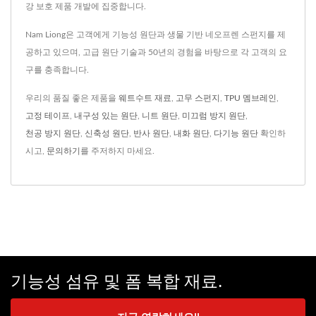
강 보호 제품 개발에 집중합니다.
Nam Liong은 고객에게 기능성 원단과 생물 기반 네오프렌 스펀지를 제
공하고 있으며, 고급 원단 기술과 50년의 경험을 바탕으로 각 고객의 요
구를 충족합니다.
우리의 품질 좋은 제품을
웨트수트 재료
,
고무 스펀지
,
TPU 멤브레인
,
고정 테이프
,
내구성 있는 원단
,
니트 원단
,
미끄럼 방지 원단
,
천공 방지 원단
,
신축성 원단
,
반사 원단
,
내화 원단
,
다기능 원단
확인하
시고,
문의하기
를 주저하지 마세요.
기능성 섬유 및 폼 복합 재료.