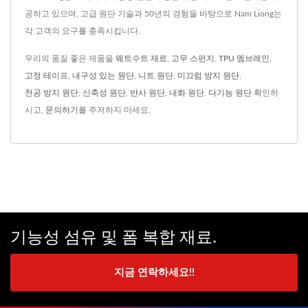
공하고 있으며, 고급 원단 기술과 50년의 경험을 바탕으로 Nam Liong는
각 고객의 요구를 충족시킵니다.
우리의 품질 좋은 제품을
웨트수트 재료
,
고무 스펀지
,
TPU 멤브레인
,
고정 테이프
,
내구성 있는 원단
,
니트 원단
,
미끄럼 방지 원단
,
천공 방지 원단
,
신축성 원단
,
반사 원단
,
내화 원단
,
다기능 원단
확인하
시고,
문의하기
를 주저하지 마세요.
기능성 섬유 및 폼 복합 재료.
지금 연락하세요!!