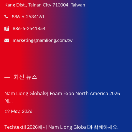
Kang Dist., Tainan City 710004, Taiwan
886-6-2534161
886-6-2541854
marketing@namliong.com.tw
최신 뉴스
Nam Liong Global이 Foam Expo North America 2026
에...
19 May, 2026
Techtextil 2026에서 Nam Liong Global과 함께하세요.