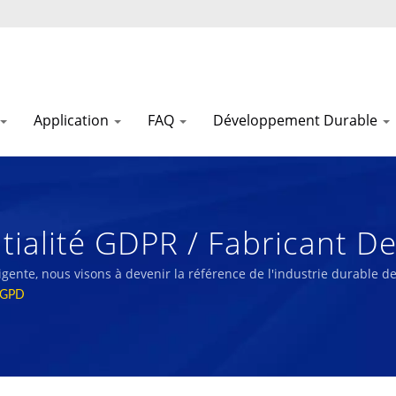
Application
FAQ
Développement Durable
tialité GDPR / Fabricant De 
 En Mousse Haute Technolo
lligente, nous visons à devenir la référence de l'industrie durable 
 RGPD
1972 | Nam Liong