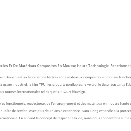
Textiles Et De Matériaux Composites En Mousse Haute Technologie, Fonctionne
n Branch est un fabricant de textiles et de matériaux composites en mousse fonction
age industriel, le film TPU, les produits gonflables, le velcro, le tissu résistant à l'abr
 aux normes internationales telles que l'USDA et bluesign.
s fonctionnels, respectueux de l'environnement et des matériaux en mousse haute éla
 qualité de service. Avec plus de 45 ans d'expérience, Nam Liong est dédié à la prote
nationale. En suivant le concept de respect de la vie, nous nous concentrons sur le 