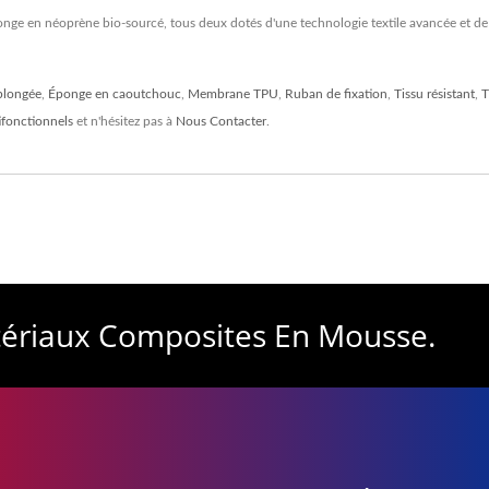
onge en néoprène bio-sourcé, tous deux dotés d'une technologie textile avancée et de 
plongée
,
Éponge en caoutchouc
,
Membrane TPU
,
Ruban de fixation
,
Tissu résistant
,
T
ifonctionnels
et n'hésitez pas à
Nous Contacter
.
atériaux Composites En Mousse.