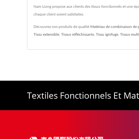
Nam Liong propose aux clients des tissus fonctionnels et une ép
chaque client soient satisfaites.
Découvrez nos produits de qualité
Matériau de combinaison de 
Tissu extensible
,
Tissus réfléchissants
,
Tissu ignifuge
,
Tissus mult
Textiles Fonctionnels Et M