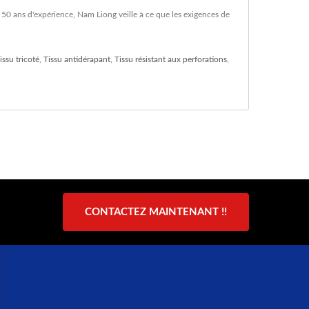
50 ans d'expérience, Nam Liong veille à ce que les exigences de
issu tricoté
,
Tissu antidérapant
,
Tissu résistant aux perforations
,
CONTACTEZ MAINTENANT !!