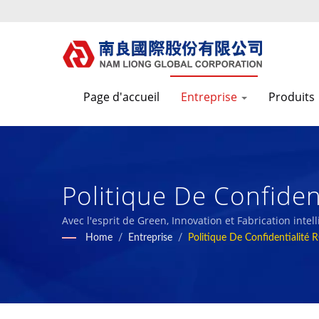
Page d'accueil
Entreprise
Produits
Politique De Confiden
Matériaux Composites
Avec l'esprit de Green, Innovation et Fabrication inte
avec nos employés et la société.
Home
/
Entreprise
/
Politique De Confidentialité
Écologiques Depuis 