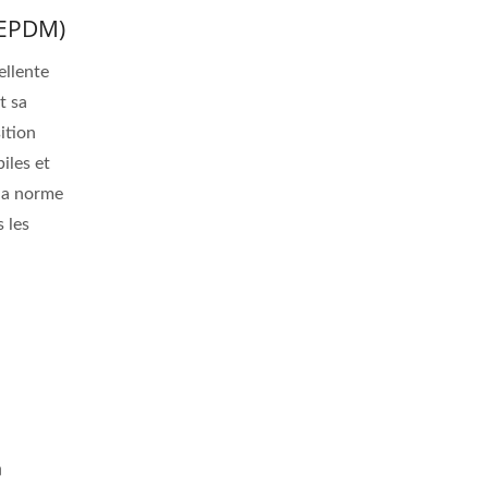
(EPDM)
ellente
t sa
ition
iles et
 la norme
 les