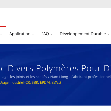
Application
FAQ
Développement Durable
 Divers Polymères Pour Di
elles. / Nam Liong - Fabric
lage, les joints et les scellés / Nam Liong - Fabricant profession
sage Industriel (CR, SBR, EPDM, EVA...)
e Polymère.