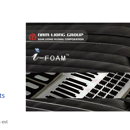
,
ts
 est