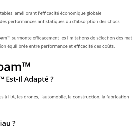
tables, améliorant l'efficacité économique globale
 des performances antistatiques ou d'absorption des chocs
Foam™ surmonte efficacement les limitations de sélection des ma
tion équilibrée entre performance et efficacité des coûts.
Foam™
 Est-Il Adapté ?
ISO 27001
s à l'IA, les drones, l'automobile, la construction, la fabrication
Certificats
.
iau ?