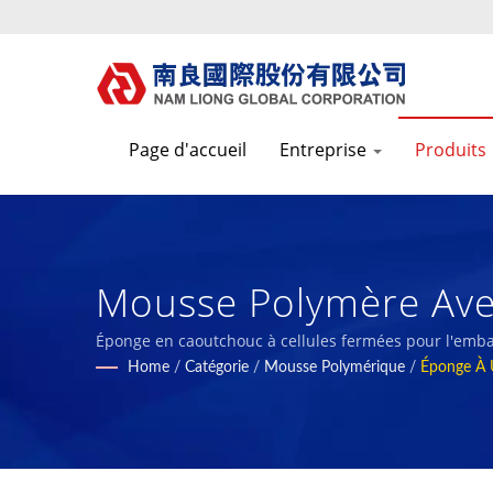
Page d'accueil
Entreprise
Produits
Mousse Polymère Avec
Applications Industri
Éponge en caoutchouc à cellules fermées pour l'embal
Home
/
Catégorie
/
Mousse Polymérique
/
Éponge À U
Composites En Mouss