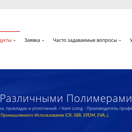
дукты
Заявка
Часто задаваемые вопросы
 Различными Полимерами
нений. / Nam Liong - П
ки, прокладок и уплотнений. / Nam Liong - Производитель пр
 Промышленного Использования (CR, SBR, EPDM, EVA...)
Полимерных Пенопластов