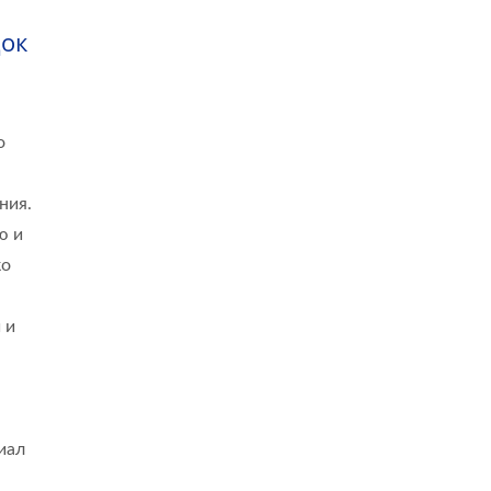
док
о
ния.
ю и
ко
 и
иал