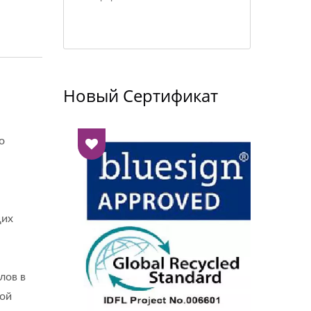
Новый Сертификат
о
щих
лов в
кой