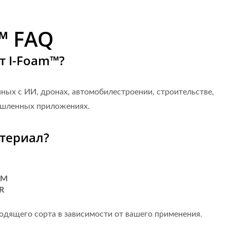
Сертификаты
™ FAQ
т I-Foam™?
нных с ИИ, дронах, автомобилестроении, строительстве,
ышленных приложениях.
териал?
DM
R
одящего сорта в зависимости от вашего применения.