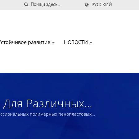
РУССКИЙ
Устойчивое развитие
НОВОСТИ
 Для Различных
роизводитель
офессиональных полимерных пенопластовых
ых Композитов.