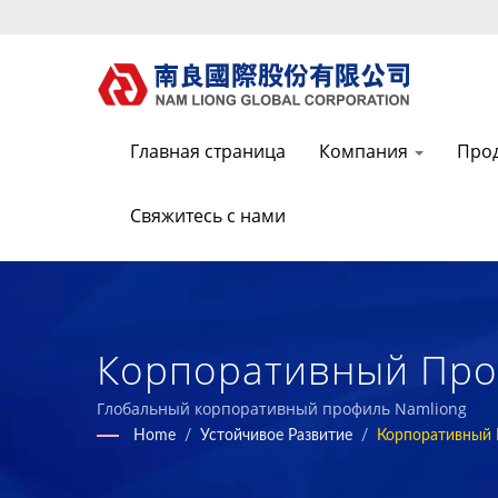
Главная страница
Компания
Про
Свяжитесь с нами
Корпоративный Про
Функциональных, Зе
Глобальный корпоративный профиль Namliong
Home
/
Устойчивое Развитие
/
Корпоративный
Композитных Матери