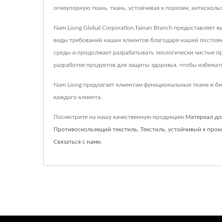
огнеупорную ткань, ткань, устойчивая к порезам, антискол
Nam Liong Global Corporation,Tainan Branch предоставляе
виды требований наших клиентов благодаря нашей постоян
среды и продолжает разрабатывать экологически чистые п
разработке продуктов для защиты здоровья, чтобы избежат
Nam Liong предлагает клиентам функциональные ткани и би
каждого клиента.
Посмотрите на нашу качественную продукцию
Материал дл
Противоскользящий текстиль
,
Текстиль, устойчивый к про
Связаться с нами
.