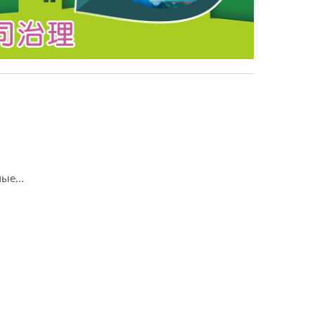
ые...