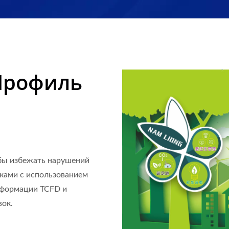
Профиль
бы избежать нарушений
сками с использованием
нформации TCFD и
вок.