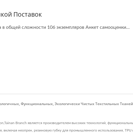
кой Поставок
а в общей сложности 106 экземпляров Анкет самооценки...
логичных, Функциональных, Экологически Чистых Текстильных Тканей 
ation,Tainan Branch является производителем высоких технологий, функциональ
, включая неопрен, резиновую губку для промышленного использования, TPU п