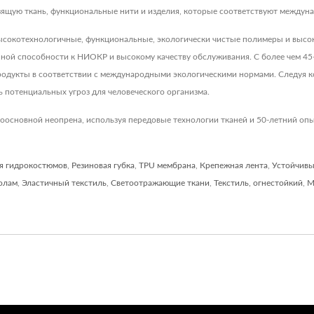
ьзящую ткань, функциональные нити и изделия, которые соответствуют междуна
т высокотехнологичные, функциональные, экологически чистые полимеры и выс
ной способности к НИОКР и высокому качеству обслуживания. С более чем 4
родукты в соответствии с международными экологическими нормами. Следуя к
ь потенциальных угроз для человеческого организма.
оосновной неопрена, используя передовые технологии тканей и 50-летний опы
я гидрокостюмов
,
Резиновая губка
,
TPU мембрана
,
Крепежная лента
,
Устойчивы
колам
,
Эластичный текстиль
,
Светоотражающие ткани
,
Текстиль, огнестойкий
,
М