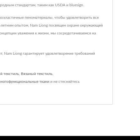
родным стандартам, таким как USDA и bluesign.
окоэластичные пеноматериалы, чтобы удовлетворить все
5-летним опытом, Nam Liong посвящен охране окружающей
онцепции уважения к жизни, мы сосредотачиваемся на
т, Nam Liong гарантирует удовлетворение требований
й текстиль
,
Вязаный текстиль
,
ногофункциональные ткани
и не стесняйтесь