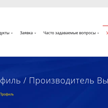
дукты
Заявка
Часто задаваемые вопросы
филь / Производитель Вы
леных Текстильных Мате
 Профиль
алов Из Пены С 1972 Год