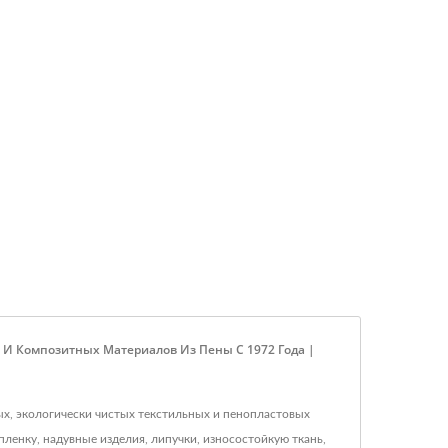
И Композитных Материалов Из Пены С 1972 Года |
ных, экологически чистых текстильных и пенопластовых
ленку, надувные изделия, липучки, износостойкую ткань,