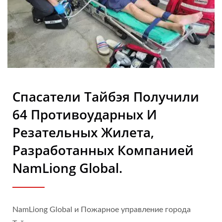
Технических Тканей И
Биорезинового Поролона
| Nam Liong
Спасатели Тайбэя Получили
64 Противоударных И
Резательных Жилета,
Разработанных Компанией
NamLiong Global.
NamLiong Global и Пожарное управление города