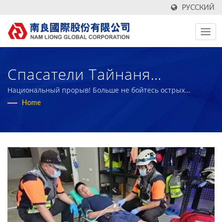
РУССКИЙ
Спасатели Тайнаня
Получили 64
Национальный прорыв! Больше не бойтесь острых
предметов во время дежурства.
Home
Противоударных И
Резиносечных Жилета,
Разработанных NamLiong
Global. | Более 50 Лет
Производитель
Высокопроизводительных