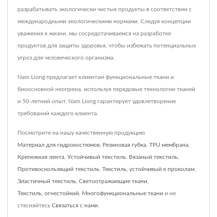
разрабатывать экологически чистые продукты в соответствии с
международными экологическими нормами. Следуя концепции
уважения к жизни, мы сосредотачиваемся на разработке
продуктов для защиты здоровья, чтобы избежать потенциальных
угроз для человеческого организма.
Nam Liong предлагает клиентам функциональные ткани и
биоосновной неопрена, используя передовые технологии тканей
и 50-летний опыт, Nam Liong гарантирует удовлетворение
требований каждого клиента.
Посмотрите на нашу качественную продукцию
Материал для гидрокостюмов
,
Резиновая губка
,
TPU мембрана
,
Крепежная лента
,
Устойчивый текстиль
,
Вязаный текстиль
,
Противоскользящий текстиль
,
Текстиль, устойчивый к проколам
,
Эластичный текстиль
,
Светоотражающие ткани
,
Текстиль, огнестойкий
,
Многофункциональные ткани
и не
стесняйтесь
Связаться с нами
.