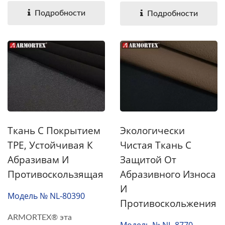
Подробности
Подробности
Экологически
Ткань С Покрытием
Чистая Ткань С
TPE, Устойчивая К
Защитой От
Абразивам И
Абразивного Износа
Противоскользящая
И
Модель № NL-80390
Противоскольжения
ARMORTEX® эта
Модель № NL-8770