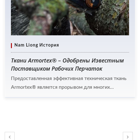
Nam Liong История
Ткани Armortex® – Одобрены Известным
Поставщиком Рабочих Перчаток
Предоставленная эффективная техническая ткань
Armortex® является прорывом для многих
поставщиков/ритейлеров, которые хотят
улучшить функциональность своей продукции на
конкурентном рынке. Nam Liong работает в
текстильной промышленности более 50 лет. Их
опыт позволил им внедрять инновации и
разрабатывать синтетические ткани, с которыми