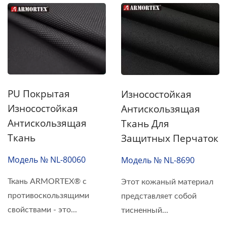
PU Покрытая
Износостойкая
Износостойкая
Антискользящая
Антискользящая
Ткань Для
Ткань
Защитных Перчаток
Модель № NL-80060
Модель № NL-8690
Ткань ARMORTEX® с
Этот кожаный материал
противоскользящими
представляет собой
свойствами - это...
тисненный...