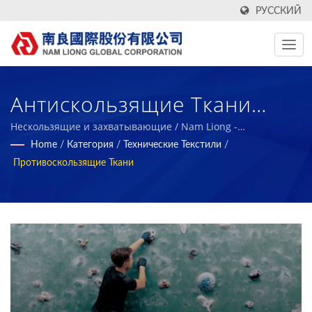
РУССКИЙ
Антискользящие Ткани
Прочные И Обеспечивают
Нескользящие и захватывающие / Nam Liong -
Производитель профессиональных полимерных
Home
/
Категория
/
Технические Текстили
/
Хорошее Трение При
пенопластовых композитов.
Противоскользящие Ткани
Контакте С Другими
Объектами. / Nam Liong -
Производитель
Профессиональных
Полимерных