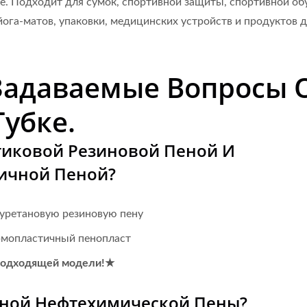
е. Подходит для сумок, спортивной защиты, спортивной об
йога-матов, упаковки, медицинских устройств и продуктов 
 Задаваемые Вопросы 
убке.
тиковой Резиновой Пеной И
ичной Пеной?
уретановую резиновую пену
рмопластичный пенопласт
 подходящей модели!★
чной Нефтехимической Пены?