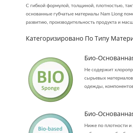
С гибкой формулой, толщиной, плотностью, та
основанные губчатые материалы Nam Liong пом
развитию, производительность продукта и мас
Категоризировано По Типу Матер
Био-Основанна
Не содержит хлоропр
сырьевых материалов
одежды, компонентов 
Био-Основанная
Ниже по плотности и 