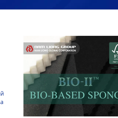
ой
На