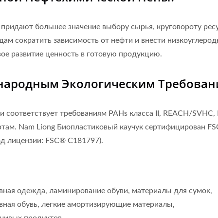
придают большее значение выбору сырья, круговороту рес
ам сократить зависимость от нефти и внести низкоуглерод
ое развитие ценность в готовую продукцию.
ународным Экологическим Требован
 и соответствует требованиям PAHs класса II, REACH/SVHC,
там. Nam Liong Биопластиковый каучук сертифицирован F
од лицензии: FSC® C181797).
ная одежда, ламинирование обуви, материалы для сумок,
евная обувь, легкие амортизирующие материалы,