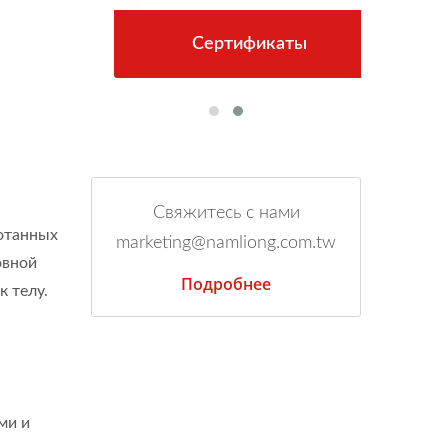
Сертификаты
Свяжитесь с нами
ботанных
marketing@namliong.com.tw
овной
Подробнее
 телу.
ми и