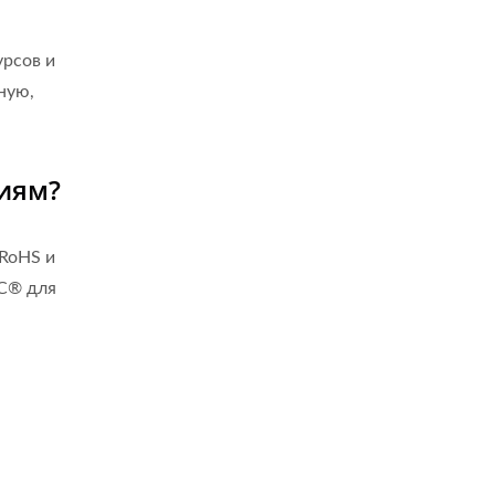
урсов и
ную,
иям?
 RoHS и
SC® для