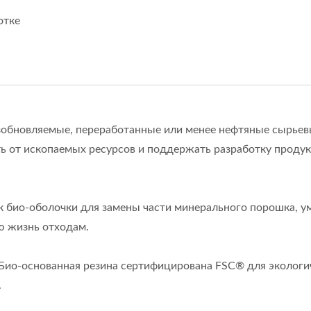
отке
зобновляемые, переработанные или менее нефтяные сырье
ь от ископаемых ресурсов и поддержать разработку продук
к био-оболочки для замены части минерального порошка, 
ю жизнь отходам.
 Био-основанная резина сертифицирована FSC® для экологи
ISO 27001
.