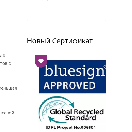
Новый Сертификат
вые
тов с
уменьшая
ческой