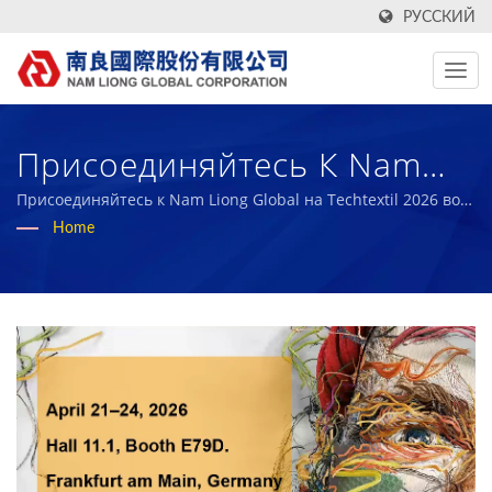
РУССКИЙ
Присоединяйтесь К Nam
Liong Global На Techtextil
Присоединяйтесь к Nam Liong Global на Techtextil 2026 во
Франкфурте-на-Майне
Home
2026 Во Франкфурте-На-
Майне | Более 50 Лет
Производитель
Высококачественных
Технических Тканей И
Биорезинового Поролона