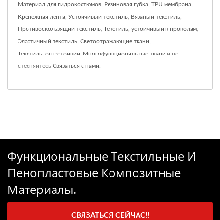
Материал для гидрокостюмов
,
Резиновая губка
,
TPU мембрана
,
Крепежная лента
,
Устойчивый текстиль
,
Вязаный текстиль
,
Противоскользящий текстиль
,
Текстиль, устойчивый к проколам
,
Эластичный текстиль
,
Светоотражающие ткани
,
Текстиль, огнестойкий
,
Многофункциональные ткани
и не
стесняйтесь
Связаться с нами
.
Функциональные Текстильные И
Пенопластовые Композитные
Материалы.
СВЯЗАТЬСЯ СЕЙЧАС!!