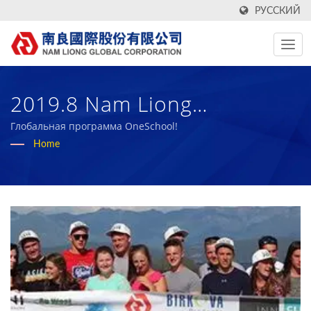
РУССКИЙ
2019.8 Nam Liong
Поддерживает Программу
Глобальная программа OneSchool!
Home
Сбора Средств OneSchool
Global! | Более 50 Лет
Производитель
Высокоэффективных
Технических Тканей И
Биорезинового Поролона